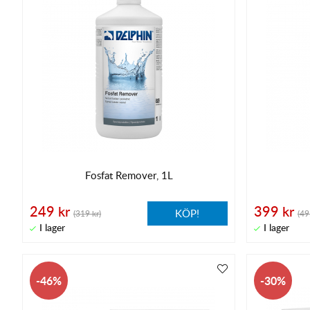
Fosfat Remover, 1L
249 kr
399 kr
KÖP!
(319 kr)
(49
46
30