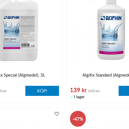
ix Special (Algmedel), 3L
Algifix Standard (Algmede
139 kr
KÖP!
5 kr)
(155 kr)
47