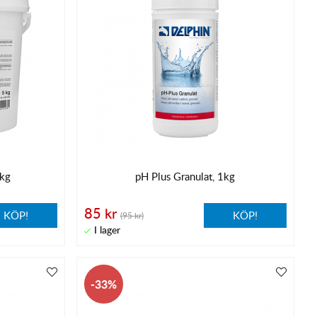
5kg
pH Plus Granulat, 1kg
85 kr
KÖP!
KÖP!
(95 kr)
33