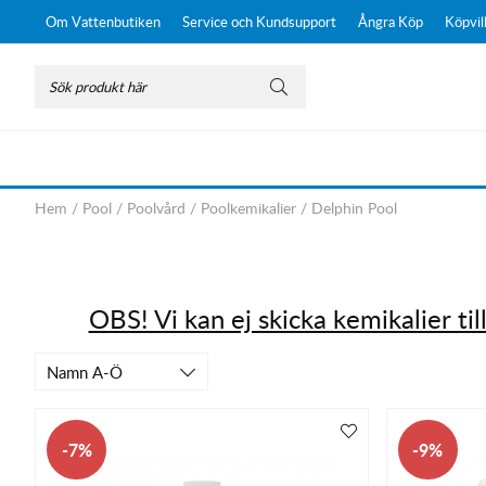
Om Vattenbutiken
Service och Kundsupport
Ångra Köp
Köpvil
Hem
/
Pool
/
Poolvård
/
Poolkemikalier
/
Delphin Pool
OBS! Vi kan ej skicka kemikalier til
Namn A-Ö
7
9