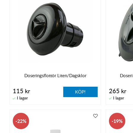
Doseringsflottör Liten/Dagsklor
Doseri
115 kr
265 kr
KÖP!
22
19