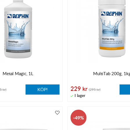
Metal Magic, 1L
MultiTab 200g, 1k
229 kr
KÖP!
5 kr)
(295 kr)
49