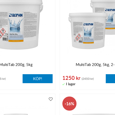
MultiTab 200g, 5kg
MultiTab 200g, 5kg, 2
1250 kr
KÖP!
5 kr)
(2450 kr)
16