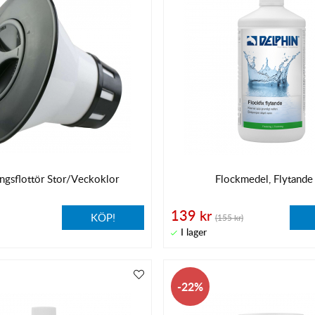
ngsflottör Stor/Veckoklor
Flockmedel, Flytande
139 kr
KÖP!
(155 kr)
22