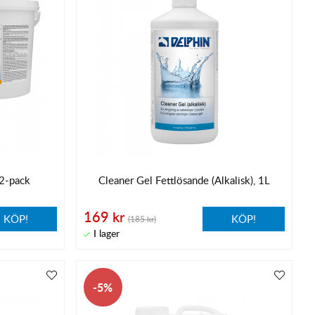
 2-pack
Cleaner Gel Fettlösande (Alkalisk), 1L
169 kr
KÖP!
KÖP!
(185 kr)
5