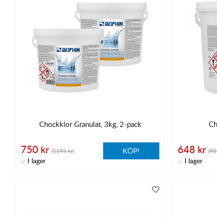
Chockklor Granulat, 3kg, 2-pack
Ch
750 kr
648 kr
KÖP!
(1195 kr)
(98