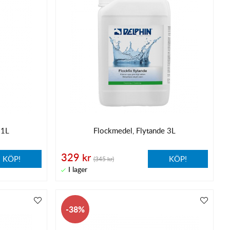
 1L
Flockmedel, Flytande 3L
329 kr
KÖP!
KÖP!
(345 kr)
38