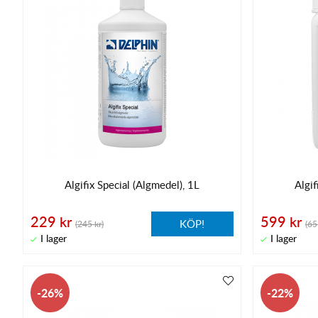
Algifix Special (Algmedel), 1L
Algif
229 kr
599 kr
KÖP!
(245 kr)
(65
26
22