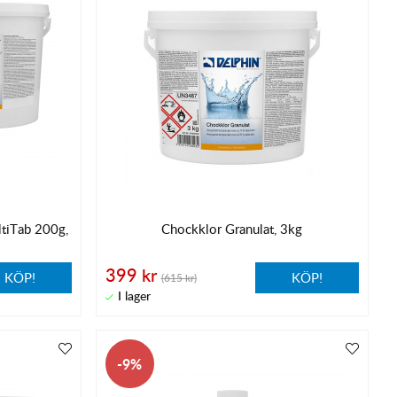
ltiTab 200g,
Chockklor Granulat, 3kg
399 kr
KÖP!
KÖP!
(615 kr)
9