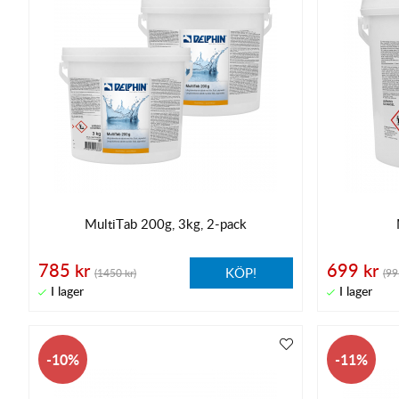
MultiTab 200g, 3kg, 2-pack
785 kr
699 kr
KÖP!
(1450 kr)
(99
10
11