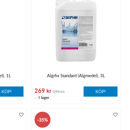
l), 1L
Algifix Standard (Algmedel), 3L
269 kr
KÖP!
KÖP!
(295 kr)
35