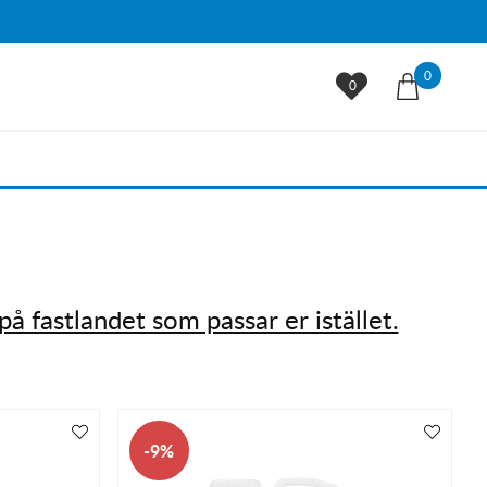
0
0
på fastlandet som passar er istället.
9