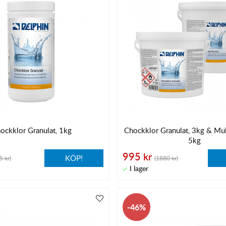
ockklor Granulat, 1kg
Chockklor Granulat, 3kg & Mu
5kg
995 kr
KÖP!
5 kr)
(1880 kr)
46