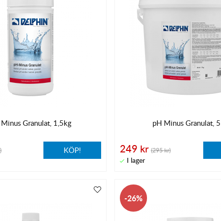
Minus Granulat, 1,5kg
pH Minus Granulat, 
249 kr
KÖP!
)
(295 kr)
26