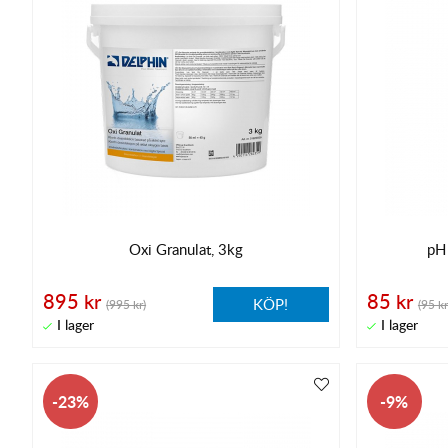
Oxi Granulat, 3kg
pH 
895 kr
85 kr
KÖP!
(995 kr)
(95 kr
23
9