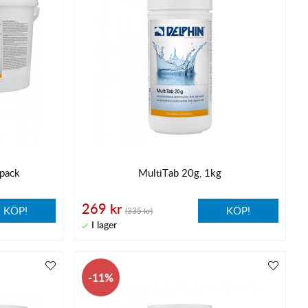
-pack
MultiTab 20g, 1kg
269 kr
KÖP!
KÖP!
(335 kr)
11