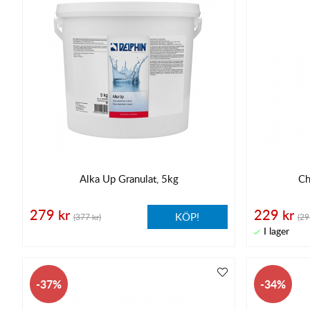
Alka Up Granulat, 5kg
Ch
279 kr
229 kr
KÖP!
(377 kr)
(29
37
34