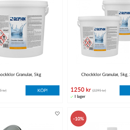
ockklor Granulat, 5kg
Chockklor Granulat, 5kg,
1250 kr
KÖP!
5 kr)
(2295 kr)
10