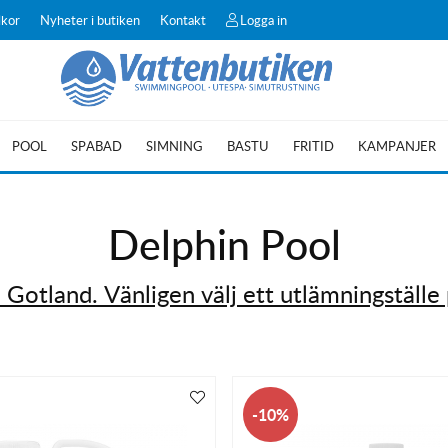
lkor
Nyheter i butiken
Kontakt
Logga in
POOL
SPABAD
SIMNING
BASTU
FRITID
KAMPANJER
Delphin Pool
l Gotland. Vänligen välj ett utlämningställe 
10