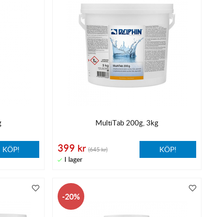
g
MultiTab 200g, 3kg
399 kr
KÖP!
KÖP!
(645 kr)
20