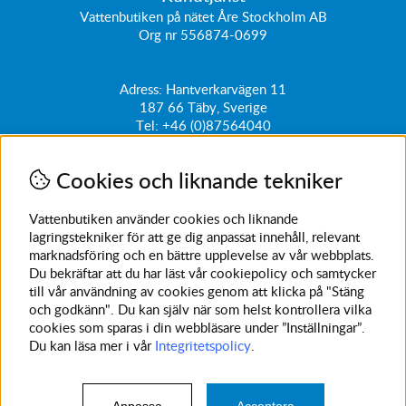
Vattenbutiken på nätet Åre Stockholm AB
Org nr 556874-0699
Adress: Hantverkarvägen 11
187 66
Täby, Sverige
Tel:
+46 (0)87564040
kundtjanst@vattenbutiken.se
Cookies och liknande tekniker
Få vårt nyhetsbrev
Ange din e-post nedan för att ta del av nyheter och
Vattenbutiken använder cookies och liknande
erbjudanden
lagringstekniker för att ge dig anpassat innehåll, relevant
marknadsföring och en bättre upplevelse av vår webbplats.
SKICKA
Du bekräftar att du har läst vår cookiepolicy och samtycker
till vår användning av cookies genom att klicka på "Stäng
Avanmäl nyhetsbrev
och godkänn". Du kan själv när som helst kontrollera vilka
cookies som sparas i din webbläsare under ”Inställningar”.
Du kan läsa mer i vår
Integritetspolicy
.