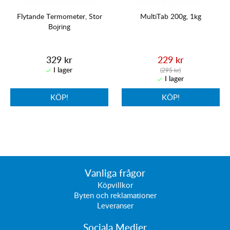
Flytande Termometer, Stor
MultiTab 200g, 1kg
Bojring
329 kr
229 kr
(295 kr)
KÖP!
KÖP!
Vanliga frågor
Köpvillkor
Byten och reklamationer
Leveranser
Sociala Medier