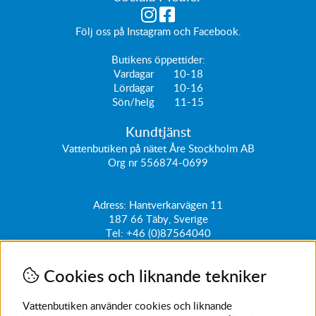
Följ oss på
Instagram
och
Facebook
.
Butikens öppettider:
Vardagar 10-18
Lördagar 10-16
Sön/helg 11-15
Kundtjänst
Vattenbutiken på nätet Åre Stockholm AB
Org nr 556874-0699
Adress: Hantverkarvägen 11
187 66
Täby, Sverige
Tel:
+46 (0)87564040
kundtjanst@vattenbutiken.se
Cookies och liknande tekniker
Få vårt nyhetsbrev
Ange din e-post nedan för att ta del av nyheter och
Vattenbutiken använder cookies och liknande
erbjudanden