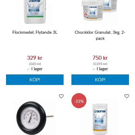
Flockmedel, Flytande 3L
Chockklor Granulat, 3kg, 2-
pack
329 kr
750 kr
(345 kr)
(1195 kr)
KÖP!
KÖP!
22