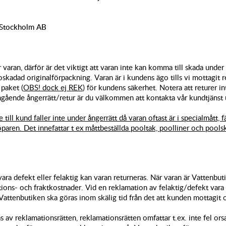
 Stockholm AB
r varan, därför är det viktigt att varan inte kan komma till skada under
oskadad originalförpackning. Varan är i kundens ägo tills vi mottagit
 paket (
OBS! dock ej REK
) för kundens säkerhet. Notera att returer in
ngående ångerrätt/retur är du välkommen att kontakta vår kundtjänst 
 till kund faller inte under ångerrätt då varan oftast är i specialmått, 
paren. Det innefattar t ex måttbeställda pooltak, poolliner och pools
ara defekt eller felaktig kan varan returneras. När varan är Vattenbuti
tions- och fraktkostnader. Vid en reklamation av felaktig/defekt vara
Vattenbutiken ska göras inom skälig tid från det att kunden mottagit 
s av reklamationsrätten, reklamationsrätten omfattar t.ex. inte fel ors