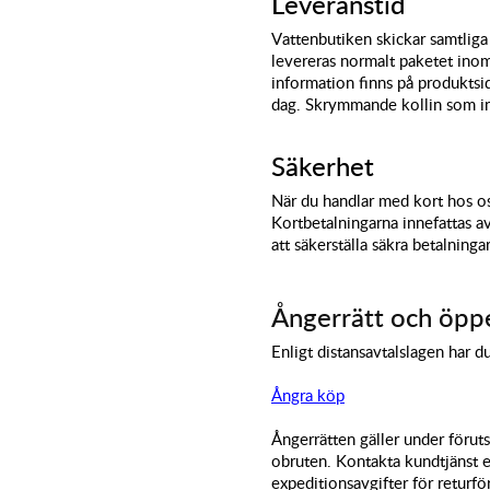
Leveranstid
Vattenbutiken skickar samtliga
levereras normalt paketet ino
information finns på produktsi
dag. Skrymmande kollin som int
Säkerhet
När du handlar med kort hos oss
Kortbetalningarna innefattas 
att säkerställa säkra betalninga
Ångerrätt och öppe
Enligt distansavtalslagen har d
Ångra köp
Ångerrätten gäller under föruts
obruten. Kontakta kundtjänst e
expeditionsavgifter för returf