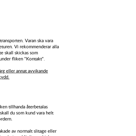
 transporten. Varan ska vara
 returen. Vi rekommenderar alla
te skall skickas som
under fliken "Kontakt".
färg eller annat avvikande
kydd.
ken tillhanda återbetalas
 skall du som kund vara helt
ordern.
akade av normalt slitage eller