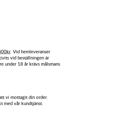
 800kr
. Vid hemleveranser
vits vid beställningen är
are under 18 år krävs målsmans
att vi mottagit din order.
kt med vår kundtjänst.