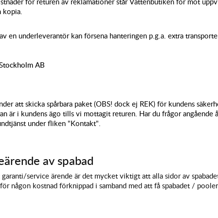
stnader för returen av reklamationer står Vattenbutiken för mot uppvi
n kopia.
v en underleverantör kan försena hanteringen p.g.a. extra transporte
 Stockholm AB
der att skicka spårbara paket (OBS! dock ej REK) för kundens säkerhet
n är i kundens ägo tills vi mottagit returen. Har du frågor angående å
ndtjänst under fliken "Kontakt".
ceärende av spabad
t garanti/service ärende är det mycket viktigt att alla sidor av spabadet
 för någon kostnad förknippad i samband med att få spabadet / poolen 