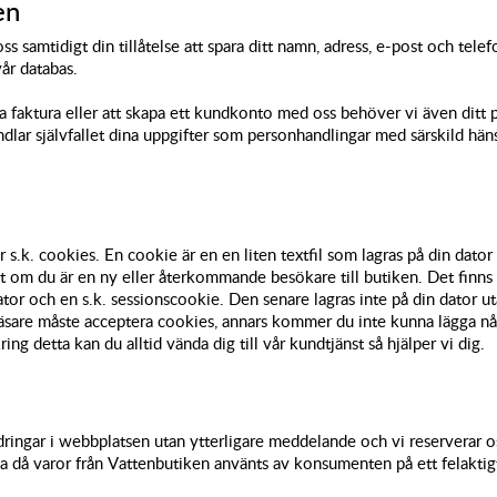
en
oss samtidigt din tillåtelse att spara ditt namn, adress, e-post och t
år databas.
ea faktura eller att skapa ett kundkonto med oss behöver vi även ditt 
dlar självfallet dina uppgifter som personhandlingar med särskild häns
s.k. cookies. En cookie är en en liten textfil som lagras på din dator
 om du är en ny eller återkommande besökare till butiken. Det finns 
tor och en s.k. sessionscookie. Den senare lagras inte på din dator ut
sare måste acceptera cookies, annars kommer du inte kunna lägga någ
ing detta kan du alltid vända dig till vår kundtjänst så hjälper vi dig.
ndringar i webbplatsen utan ytterligare meddelande och vi reserverar os
a då varor från Vattenbutiken använts av konsumenten på ett felaktigt