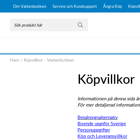
Om Vattenbutiken
Service och Kundsupport
Ångra Köp
Köpvil
Hem
/
Köpvillkor - Vattenbutiken
Köpvillkor
Informationen på denna sida är
För mer detaljerad information
Betalningsalternativ
Boende utanför Sverige
Personuppgifter
Köp och Leveransvillkor