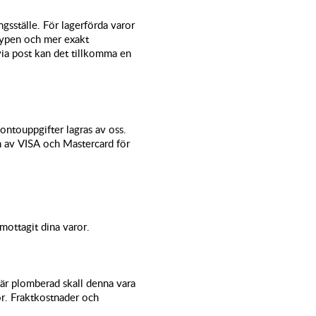
gsställe. För lagerförda varor
typen och mer exakt
via post kan det tillkomma en
kontouppgifter lagras av oss.
n av VISA och Mastercard för
mottagit dina varor.
n är plomberad skall denna vara
or. Fraktkostnader och