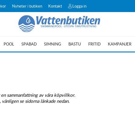
lkor
Nyheter i butiken
Kontakt
Logga in
POOL
SPABAD
SIMNING
BASTU
FRITID
KAMPANJER
 en sammanfattning av våra köpvillkor.
, vänligen se sidorna länkade nedan.