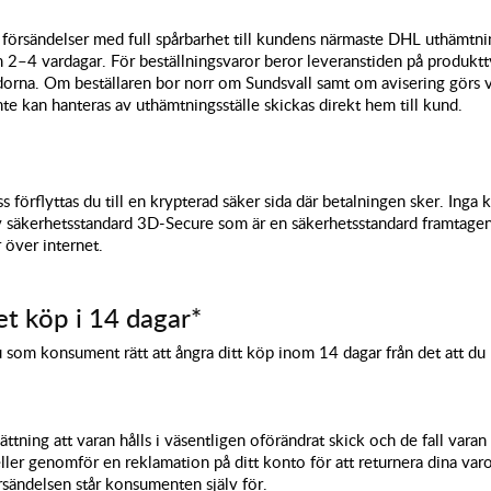
 försändelser med full spårbarhet till kundens närmaste DHL uthämtnin
m 2–4 vardagar. För beställningsvaror beror leveranstiden på produkt
dorna. Om beställaren bor norr om Sundsvall samt om avisering görs 
e kan hanteras av uthämtningsställe skickas direkt hem till kund.
 förflyttas du till en krypterad säker sida där betalningen sker. Inga 
av säkerhetsstandard 3D-Secure som är en säkerhetsstandard framtage
r över internet.
t köp i 14 dagar*
u som konsument rätt att ångra ditt köp inom 14 dagar från det att du 
ättning att varan hålls i väsentligen oförändrat skick och de fall vara
ller genomför en reklamation på ditt konto för att returnera dina var
örsändelsen står konsumenten själv för.