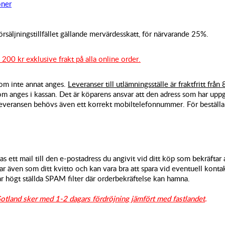
oner
försäljningstillfället gällande mervärdesskatt, för närvarande 25%.
 200 kr exklusive frakt på alla online order.
 om inte annat anges.
Leveranser till utlämningsställe är fraktfritt från
m anges i kassan. Det är köparens ansvar att den adress som har uppgi
 leveransen behövs även ett korrekt mobiltelefonnummer. För beställ
as ett mail till den e-postadress du angivit vid ditt köp som bekräftar 
r även som ditt kvitto och kan vara bra att spara vid eventuell konta
 högt ställda SPAM filter där orderbekräftelse kan hamna.
Gotland sker med 1-2 dagars fördröjning jämfört med fastlandet
.