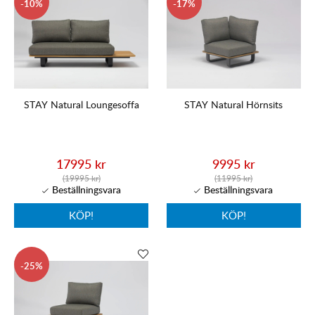
10
17
STAY Natural Loungesoffa
STAY Natural Hörnsits
17995 kr
9995 kr
(19995 kr)
(11995 kr)
KÖP!
KÖP!
25