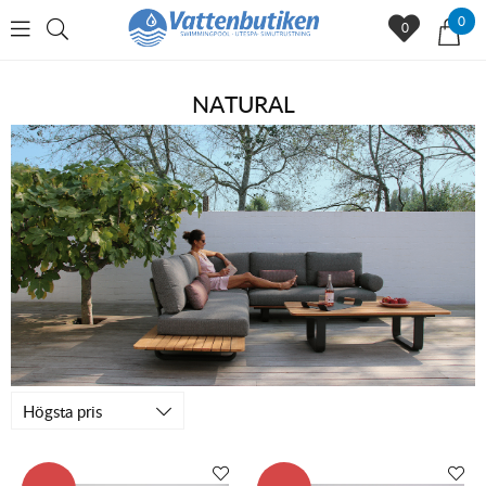
0
0
NATURAL
Högsta pris