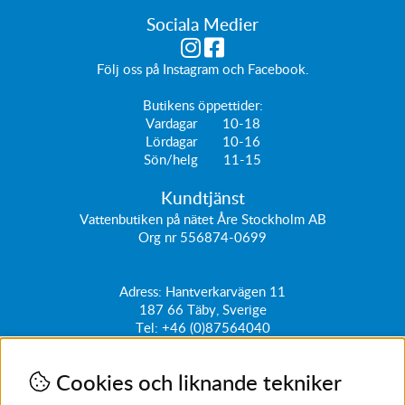
Sociala Medier
Följ oss på
Instagram
och
Facebook
.
Butikens öppettider:
Vardagar 10-18
Lördagar 10-16
Sön/helg 11-15
Kundtjänst
Vattenbutiken på nätet Åre Stockholm AB
Org nr 556874-0699
Adress: Hantverkarvägen 11
187 66
Täby, Sverige
Tel:
+46 (0)87564040
kundtjanst@vattenbutiken.se
Cookies och liknande tekniker
Få vårt nyhetsbrev