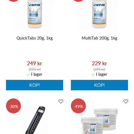
QuickTabs 20g, 1kg
MultiTab 200g, 1kg
249 kr
229 kr
(335 kr)
(295 kr)
KÖP!
KÖP!
30
49