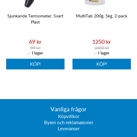
Sjunkande Termometer, Svart
MultiTab 200g, 5kg, 2-pack
Plast
69 kr
1250 kr
(99 kr)
(2450 kr)
KÖP!
KÖP!
Vanliga frågor
Köpvillkor
Byten och reklamationer
Leveranser