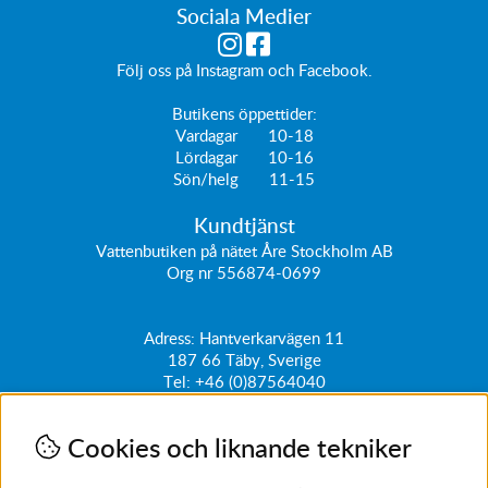
Sociala Medier
Följ oss på
Instagram
och
Facebook
.
Butikens öppettider:
Vardagar 10-18
Lördagar 10-16
Sön/helg 11-15
Kundtjänst
Vattenbutiken på nätet Åre Stockholm AB
Org nr 556874-0699
Adress: Hantverkarvägen 11
187 66
Täby, Sverige
Tel:
+46 (0)87564040
kundtjanst@vattenbutiken.se
Cookies och liknande tekniker
Få vårt nyhetsbrev
Ange din e-post nedan för att ta del av nyheter och