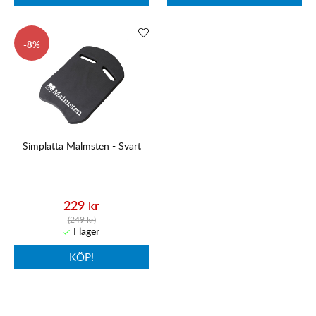
8
Simplatta Malmsten - Svart
229 kr
(249 kr)
KÖP!