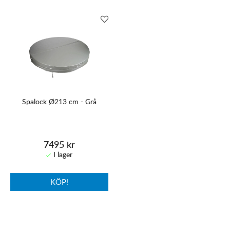
Spalock Ø213 cm - Grå
7495 kr
KÖP!