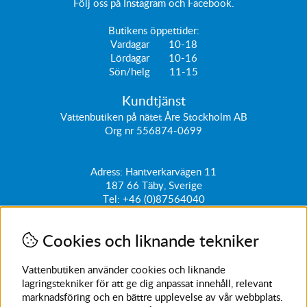
Följ oss på
Instagram
och
Facebook
.
Butikens öppettider:
Vardagar 10-18
Lördagar 10-16
Sön/helg 11-15
Kundtjänst
Vattenbutiken på nätet Åre Stockholm AB
Org nr 556874-0699
Adress: Hantverkarvägen 11
187 66
Täby, Sverige
Tel:
+46 (0)87564040
kundtjanst@vattenbutiken.se
Cookies och liknande tekniker
Få vårt nyhetsbrev
Ange din e-post nedan för att ta del av nyheter och
Vattenbutiken använder cookies och liknande
erbjudanden
lagringstekniker för att ge dig anpassat innehåll, relevant
marknadsföring och en bättre upplevelse av vår webbplats.
SKICKA