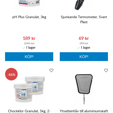
pH Plus Granulat, 3kg
Sjunkande Termometer, Svart
Plast
189 kr
69 kr
(245 kr)
(99 kr)
KÖP!
KÖP!
46
Chockklor Granulat, 5kg, 2-
Ytvattenhåv till aluminiumskaft