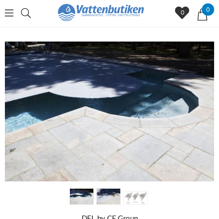
0
0
DEL by CF Group