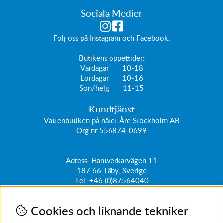
Sociala Medier
Följ oss på
Instagram
och
Facebook
.
Butikens öppettider:
Vardagar 10-18
Lördagar 10-16
Sön/helg 11-15
Kundtjänst
Vattenbutiken på nätet Åre Stockholm AB
Org nr 556874-0699
Adress: Hantverkarvägen 11
187 66
Täby, Sverige
Tel:
+46 (0)87564040
kundtjanst@vattenbutiken.se
Cookies och liknande tekniker
Få vårt nyhetsbrev