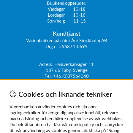
Butikens öppettider:
Vardagar 10-18
Lördagar 10-16
Sön/helg 11-15
Kundtjänst
Vattenbutiken på nätet Åre Stockholm AB
Org nr 556874-0699
Adress: Hantverkarvägen 11
187 66
Täby, Sverige
Tel:
+46 (0)87564040
kundtjanst@vattenbutiken.se
Cookies och liknande tekniker
Få vårt nyhetsbrev
Ange din e-post nedan för att ta del av nyheter och
Vattenbutiken använder cookies och liknande
erbjudanden
lagringstekniker för att ge dig anpassat innehåll, relevant
marknadsföring och en bättre upplevelse av vår webbplats.
SKICKA
Du bekräftar att du har läst vår cookiepolicy och samtycker
till vår användning av cookies genom att klicka på "Stäng