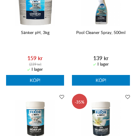
Sänker pH, 3kg
Pool Cleaner Spray, 500ml
159 kr
139 kr
(239 kr)
KÖP!
KÖP!
35