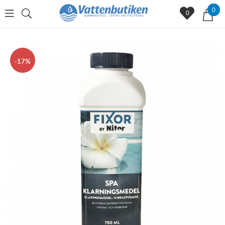
0
0
17