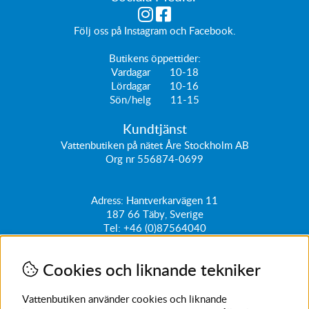
Följ oss på
Instagram
och
Facebook
.
Butikens öppettider:
Vardagar 10-18
Lördagar 10-16
Sön/helg 11-15
Kundtjänst
Vattenbutiken på nätet Åre Stockholm AB
Org nr 556874-0699
Adress: Hantverkarvägen 11
187 66
Täby, Sverige
Tel:
+46 (0)87564040
kundtjanst@vattenbutiken.se
Cookies och liknande tekniker
Få vårt nyhetsbrev
Ange din e-post nedan för att ta del av nyheter och
Vattenbutiken använder cookies och liknande
erbjudanden