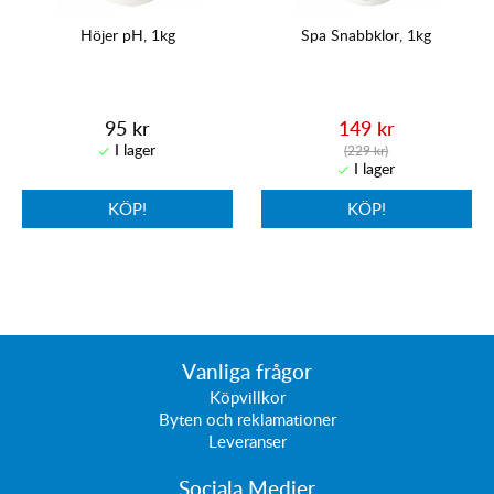
Höjer pH, 1kg
Spa Snabbklor, 1kg
95 kr
149 kr
(229 kr)
KÖP!
KÖP!
Vanliga frågor
Köpvillkor
Byten och reklamationer
Leveranser
Sociala Medier