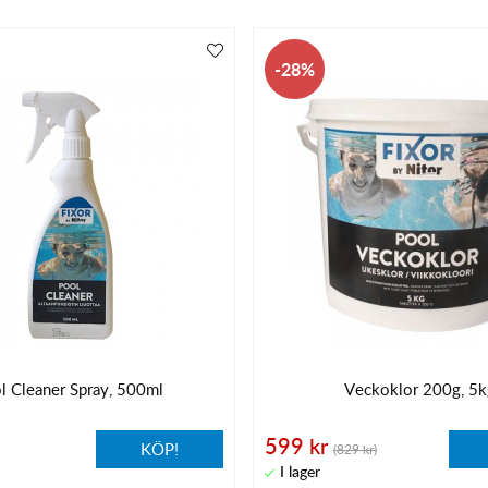
28
l Cleaner Spray, 500ml
Veckoklor 200g, 5
599 kr
KÖP!
(829 kr)