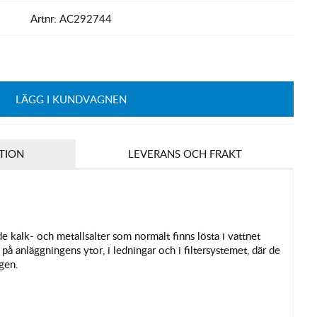
Artnr:
AC292744
LÄGG I KUNDVAGNEN
TION
LEVERANS OCH FRAKT
de kalk- och metallsalter som normalt finns lösta i vattnet
 på anläggningens ytor, i ledningar och i filtersystemet, där de
gen.