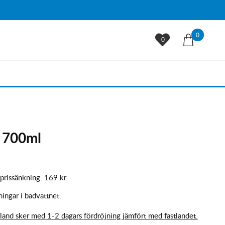
0
0
, 700ml
 prissänkning:
169 kr
ingar i badvattnet.
land sker med 1-2 dagars fördröjning jämfört med fastlandet.