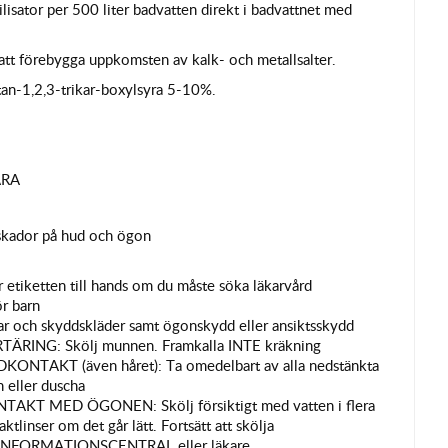
ilisator per 500 liter badvatten direkt i badvattnet med
r att förebygga uppkomsten av kalk- och metallsalter.
an-1,2,3-trikar-boxylsyra 5-10%.
ARA
tskador på hud och ögon
 etiketten till hands om du måste söka läkarvård
r barn
 och skyddskläder samt ögonskydd eller ansiktsskydd
RING: Skölj munnen. Framkalla INTE kräkning
NTAKT (även håret): Ta omedelbart av alla nedstänkta
 eller duscha
KT MED ÖGONEN: Skölj försiktigt med vatten i flera
ktlinser om det går lätt. Fortsätt att skölja
TINFORMATIONSCENTRAL eller läkare