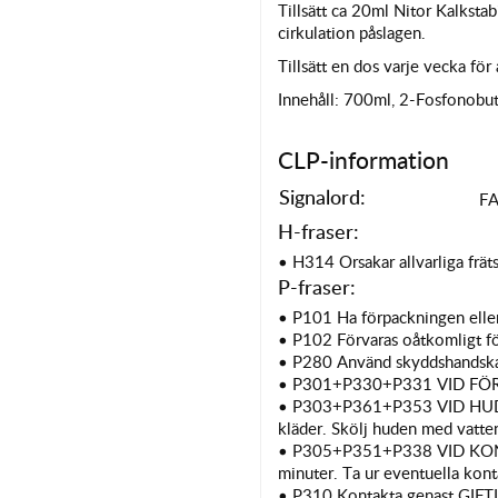
Tillsätt ca 20ml Nitor Kalkstab
cirkulation påslagen.
Tillsätt en dos varje vecka fö
Innehåll: 700ml, 2-Fosfonobut
CLP-information
Signalord:
F
H-fraser:
• H314 Orsakar allvarliga frä
P-fraser:
• P101 Ha förpackningen eller
• P102 Förvaras oåtkomligt fö
• P280 Använd skyddshandskar
• P301+P330+P331 VID FÖRTÄ
• P303+P361+P353 VID HUDKO
kläder. Skölj huden med vatten
• P305+P351+P338 VID KONTA
minuter. Ta ur eventuella konta
• P310 Kontakta genast GIF