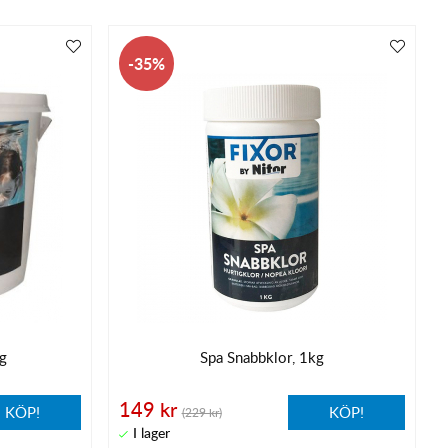
35
kg
Spa Snabbklor, 1kg
149 kr
KÖP!
KÖP!
(229 kr)