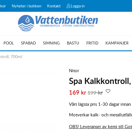
lkor
Nyheter i butiken
Kontakt
Logga in
POOL
SPABAD
SIMNING
BASTU
FRITID
KAMPANJER
troll, 700ml
Nitor
Spa Kalkkontroll
169
kr
kr
199
Vårt lägsta pris 1-30 dagar innan
Motverkar kalk- och metallutfälln
OBS! Leveranser av kemi till Got