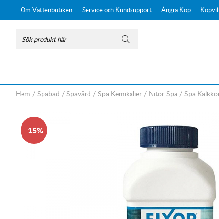
Om Vattenbutiken
Service och Kundsupport
Ångra Köp
Köpvil
Hem
/
Spabad
/
Spavård
/
Spa Kemikalier
/
Nitor Spa
/
Spa Kalkkon
15