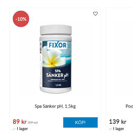
10
Spa Sänker pH, 1,5kg
Poo
89 kr
139 kr
KÖP!
(99 kr)