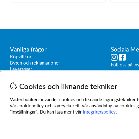
Vanliga frågor
Sociala Me
Köpvillkor
Byten och reklamationer
Följ oss på
In
Leveranser
Butikens öppe
Vardagar 1
Cookies och liknande tekniker
Lördagar 1
Sön/helg 
Vattenbutiken använder cookies och liknande lagringstekniker för
vår cookiepolicy och samtycker till vår användning av cookies g
”Inställningar”. Du kan läsa mer i vår
Integritetspolicy
.