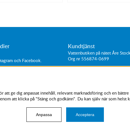
dier
Kundtjänst
Vattenbutiken på nätet Åre Sto
Org nr 556874-0699
stagram
och
Facebook
.
ttider:
Adress: Hantverkarvägen 11
0-18
187 66
Täby, Sverige
0-16
Tel:
+46 (0)87564040
11-15
 att ge dig anpassat innehåll, relevant marknadsföring och en bättre 
kundtjanst@vattenbutiken.se
enom att klicka på "Stäng och godkänn". Du kan själv när som helst k
© 2023 Vattenbutiken. Vi använder cookies -
läs mer här
.
Anpassa
Acceptera