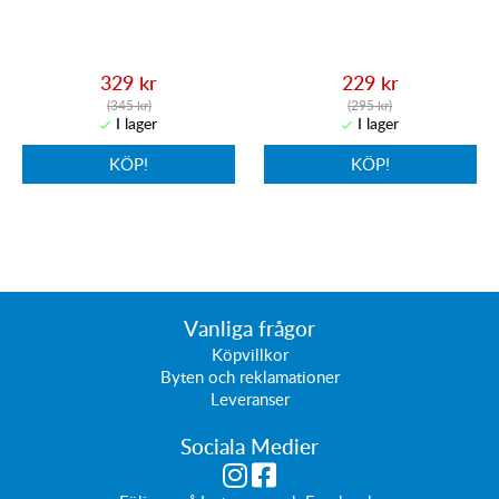
329 kr
229 kr
(345 kr)
(295 kr)
KÖP!
KÖP!
Vanliga frågor
Köpvillkor
Byten och reklamationer
Leveranser
Sociala Medier