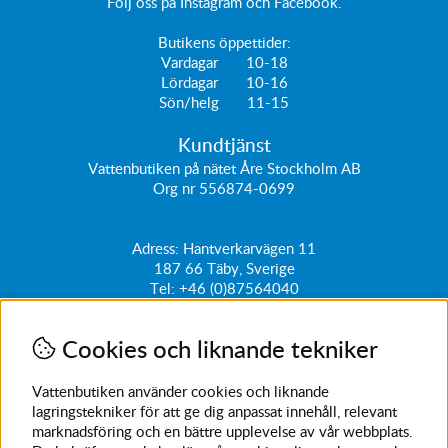
Följ oss på
Instagram
och
Facebook
.
Butikens öppettider:
Vardagar 10-18
Lördagar 10-16
Sön/helg 11-15
Kundtjänst
Vattenbutiken på nätet Åre Stockholm AB
Org nr 556874-0699
Adress: Hantverkarvägen 11
187 66
Täby, Sverige
Tel:
+46 (0)87564040
kundtjanst@vattenbutiken.se
Cookies och liknande tekniker
Få vårt nyhetsbrev
Ange din e-post nedan för att ta del av nyheter och
Vattenbutiken använder cookies och liknande
erbjudanden
lagringstekniker för att ge dig anpassat innehåll, relevant
marknadsföring och en bättre upplevelse av vår webbplats.
SKICKA