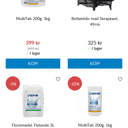
MultiTab 200g, 3kg
Bottenhåv med Skrapkant,
49cm
399 kr
325 kr
(645 kr)
KÖP!
KÖP!
5
22
Flockmedel, Flytande 3L
MultiTab 200g, 1kg