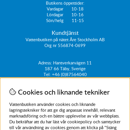
Butikens öppettider:
Vardagar 10-18
Lördagar 10-16
Sön/helg 11-15
Kundtjänst
Vattenbutiken på nätet Åre Stockholm AB
Org nr 556874-0699
Adress: Hantverkarvägen 11
187 66
Täby, Sverige
Tel:
+46 (0)87564040
kundtjanst@vattenbutiken.se
Cookies och liknande tekniker
Få vårt nyhetsbrev
Ange din e-post nedan för att ta del av nyheter och
Vattenbutiken använder cookies och liknande
erbjudanden
lagringstekniker för att ge dig anpassat innehåll, relevant
marknadsföring och en bättre upplevelse av vår webbplats.
SKICKA
Du bekräftar att du har läst vår cookiepolicy och samtycker
till vår användning av cookies genom att klicka på "Stäng