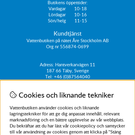
Butikens öppettider:
Vardagar 10-18
Lördagar 10-16
Sön/helg 11-15
Kundtjänst
Vattenbutiken på nätet Åre Stockholm AB
Org nr 556874-0699
Adress: Hantverkarvägen 11
187 66
Täby, Sverige
Tel:
+46 (0)87564040
kundtjanst@vattenbutiken.se
Cookies och liknande tekniker
Få vårt nyhetsbrev
Ange din e-post nedan för att ta del av nyheter och
Vattenbutiken använder cookies och liknande
erbjudanden
lagringstekniker för att ge dig anpassat innehåll, relevant
marknadsföring och en bättre upplevelse av vår webbplats.
SKICKA
Du bekräftar att du har läst vår cookiepolicy och samtycker
till vår användning av cookies genom att klicka på "Stäng