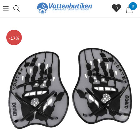
0
0
17