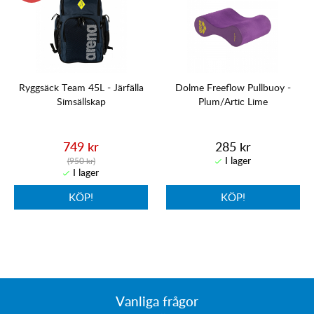
Ryggsäck Team 45L - Järfälla
Dolme Freeflow Pullbuoy -
Simsällskap
Plum/Artic Lime
749 kr
285 kr
(950 kr)
KÖP!
KÖP!
Vanliga frågor