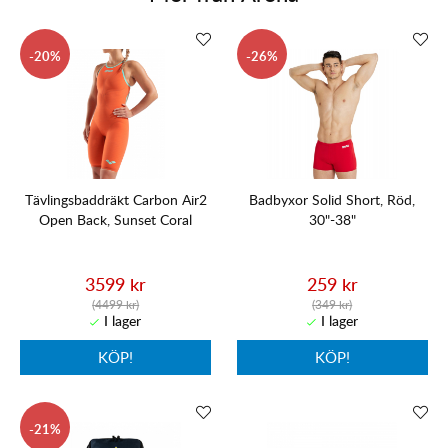
20
26
Tävlingsbaddräkt Carbon Air2
Badbyxor Solid Short, Röd,
Open Back, Sunset Coral
30"-38"
3599 kr
259 kr
(4499 kr)
(349 kr)
KÖP!
KÖP!
21