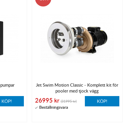
mepumpar
Jet Swim Motion Classic - Komplett kit för
pooler med tjock vägg
26995 kr
KÖP!
KÖP!
(31995 kr)