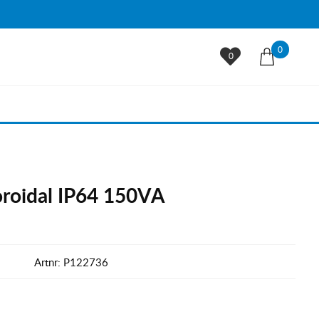
0
0
oroidal IP64 150VA
Artnr:
P122736