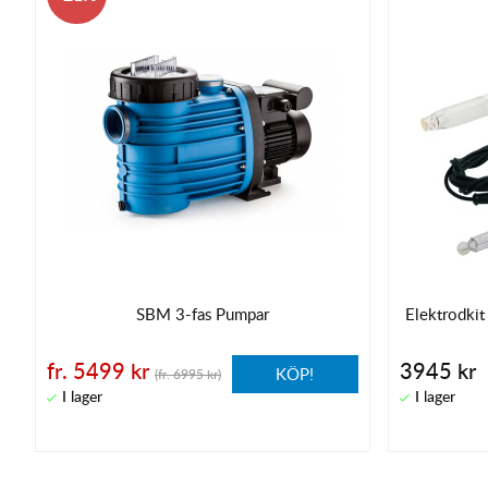
SBM 3-fas Pumpar
Elektrodkit 
fr. 5499 kr
3945 kr
KÖP!
(fr. 6995 kr)