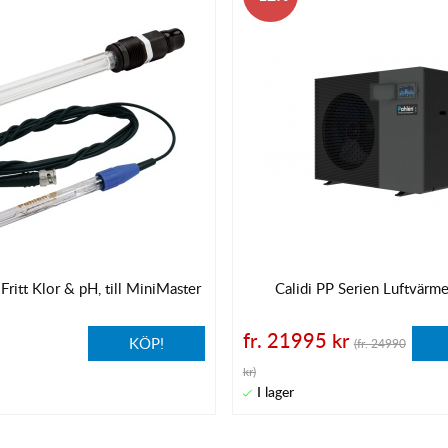
Fritt Klor & pH, till MiniMaster
Calidi PP Serien Luftvär
fr. 21995 kr
KÖP!
(fr. 24990
kr)