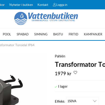
lkor
Nyheter i butiken
Kontakt
Logga in
POOL
SPABAD
SIMNING
BASTU
FRITID
KAMPANJER
sformator Toroidal IP64
Pahlén
Transformator T
1979
kr
Effekt: