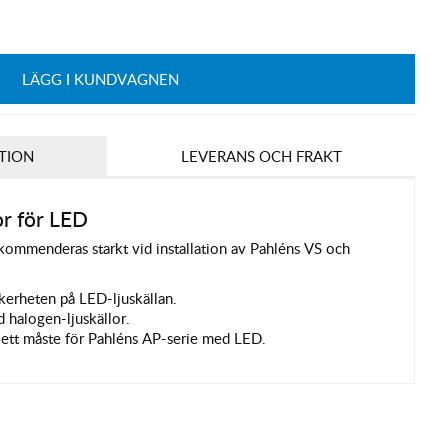
LÄGG I KUNDVAGNEN
TION
LEVERANS OCH FRAKT
or för LED
kommenderas starkt vid installation av Pahléns VS och
kerheten på LED-ljuskällan.
 halogen-ljuskällor.
r ett måste för Pahléns AP-serie med LED.