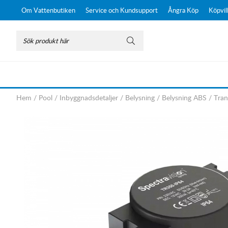
Om Vattenbutiken
Service och Kundsupport
Ångra Köp
Köpvil
Hem
/
Pool
/
Inbyggnadsdetaljer
/
Belysning
/
Belysning ABS
/
Tran