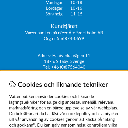
Vardagar 10-18
Lördagar 10-16
Sön/helg 11-15
Kundtjänst
Vattenbutiken på nätet Åre Stockholm AB
Org nr 556874-0699
Adress: Hantverkarvägen 11
187 66
Täby, Sverige
Tel:
+46 (0)87564040
kundtjanst@vattenbutiken.se
Cookies och liknande tekniker
Få vårt nyhetsbrev
Ange din e-post nedan för att ta del av nyheter och
Vattenbutiken använder cookies och liknande
erbjudanden
lagringstekniker för att ge dig anpassat innehåll, relevant
marknadsföring och en bättre upplevelse av vår webbplats.
SKICKA
Du bekräftar att du har läst vår cookiepolicy och samtycker
till vår användning av cookies genom att klicka på "Stäng
Avanmäl nyhetsbrev
och godkänn". Du kan själv när som helst kontrollera vilka