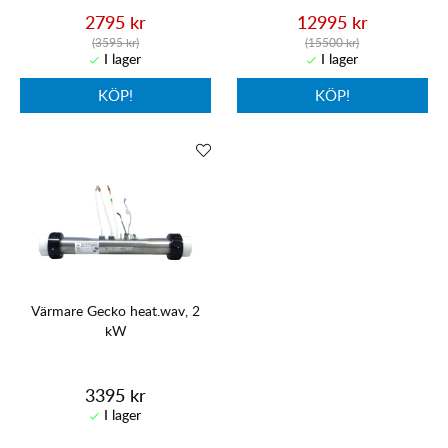
2795 kr
12995 kr
(3595 kr)
(15500 kr)
KÖP!
KÖP!
Värmare Gecko heat.wav, 2
kW
3395 kr