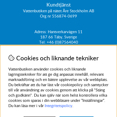
Kundtjänst
Vattenbutiken på nätet Åre Stockholm AB
Org nr 556874-0699
Adress: Hantverkarvägen 11
187 66
Täby, Sverige
Tel:
+46 (0)87564040
kundtjanst@vattenbutiken.se
Cookies och liknande tekniker
Få vårt nyhetsbrev
Ange din e-post nedan för att ta del av nyheter och
Vattenbutiken använder cookies och liknande
erbjudanden
lagringstekniker för att ge dig anpassat innehåll, relevant
marknadsföring och en bättre upplevelse av vår webbplats.
SKICKA
Du bekräftar att du har läst vår cookiepolicy och samtycker
till vår användning av cookies genom att klicka på "Stäng
Avanmäl nyhetsbrev
och godkänn". Du kan själv när som helst kontrollera vilka
cookies som sparas i din webbläsare under ”Inställningar”.
Du kan läsa mer i vår
Integritetspolicy
.