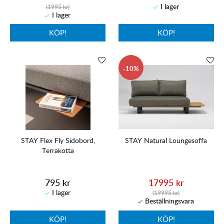
(1995 kr)
KÖP!
KÖP!
10
STAY Flex Fly Sidobord,
STAY Natural Loungesoffa
Terrakotta
795 kr
17995 kr
(19995 kr)
KÖP!
KÖP!