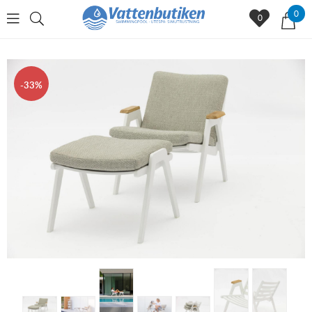
0
0
33