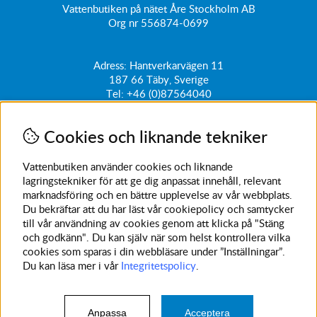
Vattenbutiken på nätet Åre Stockholm AB
Org nr 556874-0699
Adress: Hantverkarvägen 11
187 66
Täby, Sverige
Tel:
+46 (0)87564040
kundtjanst@vattenbutiken.se
Cookies och liknande tekniker
Få vårt nyhetsbrev
Ange din e-post nedan för att ta del av nyheter och
Vattenbutiken använder cookies och liknande
erbjudanden
lagringstekniker för att ge dig anpassat innehåll, relevant
marknadsföring och en bättre upplevelse av vår webbplats.
SKICKA
Du bekräftar att du har läst vår cookiepolicy och samtycker
till vår användning av cookies genom att klicka på "Stäng
Avanmäl nyhetsbrev
och godkänn". Du kan själv när som helst kontrollera vilka
cookies som sparas i din webbläsare under ”Inställningar”.
Du kan läsa mer i vår
Integritetspolicy
.
Anpassa
Acceptera