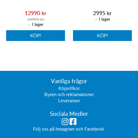
12990 kr
2995 kr
(14995 kr)
KÖP!
KÖP!
Vanliga frågor
Köpvillkor
Byten och reklamationer
Leveranser
Sociala Medier
Följ oss på
Instagram
och
Facebook
.