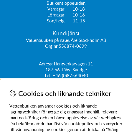
Butikens öppettider:
Vardagar 10-18
Lördagar 10-16
Sön/helg 11-15
Kundtjänst
Vattenbutiken på nätet Åre Stockholm AB
Org nr 556874-0699
Adress: Hantverkarvägen 11
187 66
Täby, Sverige
Tel:
+46 (0)87564040
kundtjanst@vattenbutiken.se
Cookies och liknande tekniker
Få vårt nyhetsbrev
Ange din e-post nedan för att ta del av nyheter och
Vattenbutiken använder cookies och liknande
erbjudanden
lagringstekniker för att ge dig anpassat innehåll, relevant
marknadsföring och en bättre upplevelse av vår webbplats.
SKICKA
Du bekräftar att du har läst vår cookiepolicy och samtycker
till vår användning av cookies genom att klicka på "Stäng