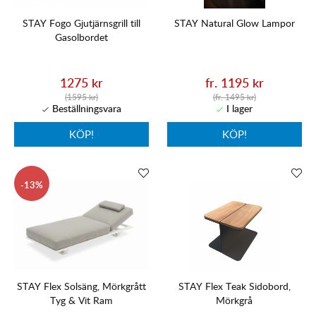
STAY Fogo Gjutjärnsgrill till
STAY Natural Glow Lampor
Gasolbordet
1275 kr
fr. 1195 kr
(1595 kr)
(fr. 1495 kr)
KÖP!
KÖP!
13
STAY Flex Solsäng, Mörkgrått
STAY Flex Teak Sidobord,
Tyg & Vit Ram
Mörkgrå