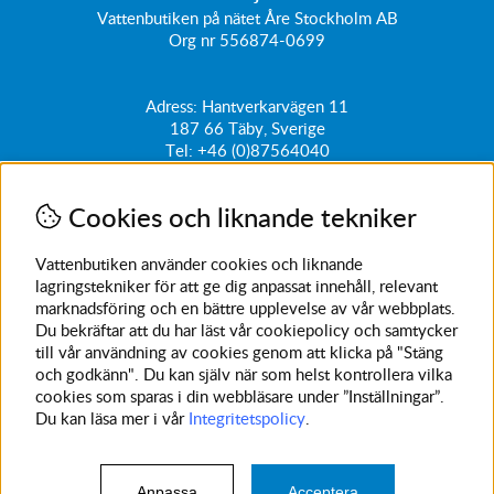
Vattenbutiken på nätet Åre Stockholm AB
Org nr 556874-0699
Adress: Hantverkarvägen 11
187 66
Täby, Sverige
Tel:
+46 (0)87564040
kundtjanst@vattenbutiken.se
Cookies och liknande tekniker
Få vårt nyhetsbrev
Ange din e-post nedan för att ta del av nyheter och
Vattenbutiken använder cookies och liknande
erbjudanden
lagringstekniker för att ge dig anpassat innehåll, relevant
marknadsföring och en bättre upplevelse av vår webbplats.
SKICKA
Du bekräftar att du har läst vår cookiepolicy och samtycker
till vår användning av cookies genom att klicka på "Stäng
Avanmäl nyhetsbrev
och godkänn". Du kan själv när som helst kontrollera vilka
cookies som sparas i din webbläsare under ”Inställningar”.
Du kan läsa mer i vår
Integritetspolicy
.
Anpassa
Acceptera