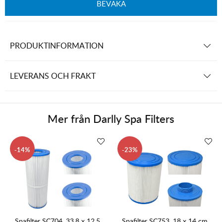
BEVAKA
PRODUKTINFORMATION
LEVERANS OCH FRAKT
Mer från
Darlly Spa Filters
14
23
Spafilter SC704, 33,8 x 12,5
Spafilter SC753, 18 x 14 cm