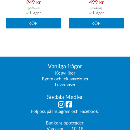
249 kr
499 kr
(295 kr)
(594 kr)
KÖP!
KÖP!
Vanliga frågor
Köpvillkor
Byten och reklamationer
Leveranser
Sociala Medier
Följ oss på
Instagram
och
Facebook
.
Butikens öppettider:
Vardagar 10-18