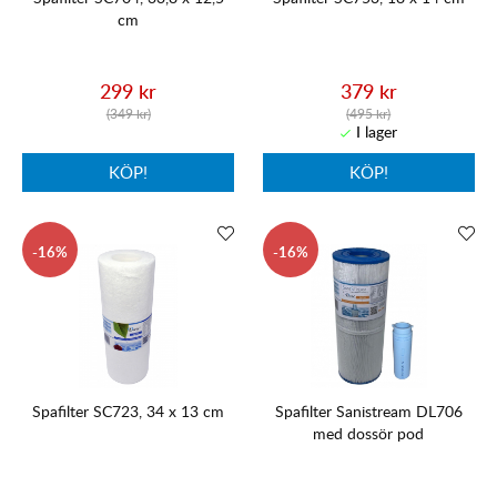
cm
299 kr
379 kr
(349 kr)
(495 kr)
KÖP!
KÖP!
16
16
Spafilter SC723, 34 x 13 cm
Spafilter Sanistream DL706
med dossör pod