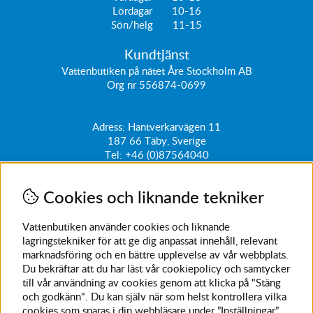
Lördagar 10-16
Sön/helg 11-15
Kundtjänst
Vattenbutiken på nätet Åre Stockholm AB
Org nr 556874-0699
Adress: Hantverkarvägen 11
187 66
Täby, Sverige
Tel:
+46 (0)87564040
kundtjanst@vattenbutiken.se
Cookies och liknande tekniker
Få vårt nyhetsbrev
Ange din e-post nedan för att ta del av nyheter och
Vattenbutiken använder cookies och liknande
erbjudanden
lagringstekniker för att ge dig anpassat innehåll, relevant
marknadsföring och en bättre upplevelse av vår webbplats.
SKICKA
Du bekräftar att du har läst vår cookiepolicy och samtycker
till vår användning av cookies genom att klicka på "Stäng
Avanmäl nyhetsbrev
och godkänn". Du kan själv när som helst kontrollera vilka
cookies som sparas i din webbläsare under ”Inställningar”.