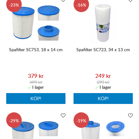
23
16
Spafilter SC753, 18 x 14 cm
Spafilter SC723, 34 x 13 cm
379 kr
249 kr
(495 kr)
(295 kr)
KÖP!
KÖP!
29
19