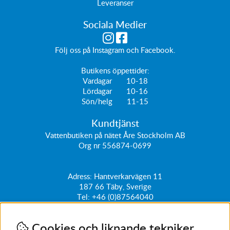
Leveranser
Sociala Medier
Följ oss på
Instagram
och
Facebook
.
Butikens öppettider:
Vardagar 10-18
Lördagar 10-16
Sön/helg 11-15
Kundtjänst
Vattenbutiken på nätet Åre Stockholm AB
Org nr 556874-0699
Adress: Hantverkarvägen 11
187 66
Täby, Sverige
Tel:
+46 (0)87564040
kundtjanst@vattenbutiken.se
Cookies och liknande tekniker