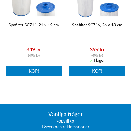
Spafilter SC714, 21 x 15 cm
Spafilter SC746, 26 x 13 cm
349 kr
399 kr
(495 kr)
(495 kr)
KÖP!
KÖP!
Vanliga frågor
Köpvillkor
Byten och reklamationer