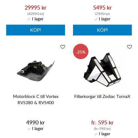
29995 kr
5495 kr
(42995 kr)
(7990 kr)
KÖP!
KÖP!
25
Motorblock C till Vortex
Filterkorgar till Zodiac TornaX
RV5380 & RV5400
4990 kr
fr. 595 kr
(fr. 795 kr)