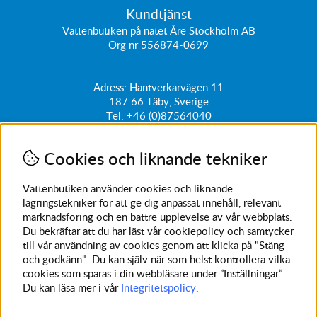
Kundtjänst
Vattenbutiken på nätet Åre Stockholm AB
Org nr 556874-0699
Adress: Hantverkarvägen 11
187 66
Täby, Sverige
Tel:
+46 (0)87564040
kundtjanst@vattenbutiken.se
Cookies och liknande tekniker
Få vårt nyhetsbrev
Ange din e-post nedan för att ta del av nyheter och
Vattenbutiken använder cookies och liknande
erbjudanden
lagringstekniker för att ge dig anpassat innehåll, relevant
marknadsföring och en bättre upplevelse av vår webbplats.
SKICKA
Du bekräftar att du har läst vår cookiepolicy och samtycker
till vår användning av cookies genom att klicka på "Stäng
Avanmäl nyhetsbrev
och godkänn". Du kan själv när som helst kontrollera vilka
cookies som sparas i din webbläsare under ”Inställningar”.
Du kan läsa mer i vår
Integritetspolicy
.