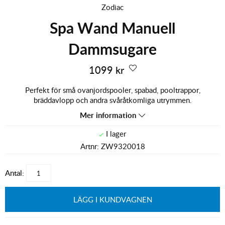
Zodiac
Spa Wand Manuell
Dammsugare
1099
kr
Perfekt för små ovanjordspooler, spabad, pooltrappor,
bräddavlopp och andra svåråtkomliga utrymmen.
Mer information
Artnr:
ZW9320018
Antal:
LÄGG I KUNDVAGNEN