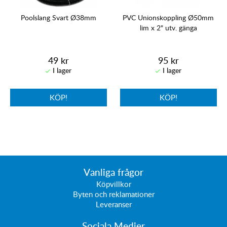
Poolslang Svart Ø38mm
PVC Unionskoppling Ø50mm
lim x 2" utv. gänga
49 kr
95 kr
KÖP!
KÖP!
Vanliga frågor
Köpvillkor
Byten och reklamationer
Leveranser
Sociala Medier