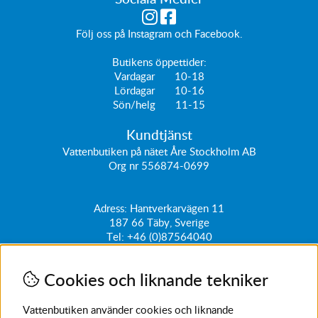
Följ oss på
Instagram
och
Facebook
.
Butikens öppettider:
Vardagar 10-18
Lördagar 10-16
Sön/helg 11-15
Kundtjänst
Vattenbutiken på nätet Åre Stockholm AB
Org nr 556874-0699
Adress: Hantverkarvägen 11
187 66
Täby, Sverige
Tel:
+46 (0)87564040
kundtjanst@vattenbutiken.se
Cookies och liknande tekniker
Få vårt nyhetsbrev
Ange din e-post nedan för att ta del av nyheter och
Vattenbutiken använder cookies och liknande