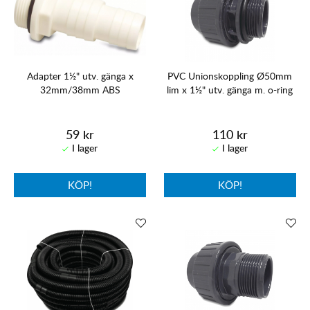
Adapter 1½" utv. gänga x
PVC Unionskoppling Ø50mm
32mm/38mm ABS
lim x 1½" utv. gänga m. o-ring
59 kr
110 kr
KÖP!
KÖP!