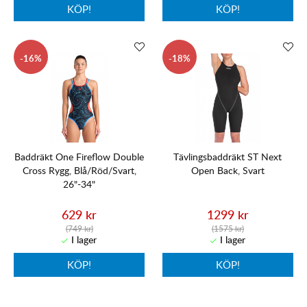
KÖP!
KÖP!
16
18
Baddräkt One Fireflow Double
Tävlingsbaddräkt ST Next
Cross Rygg, Blå/Röd/Svart,
Open Back, Svart
26"-34"
629 kr
1299 kr
(749 kr)
(1575 kr)
KÖP!
KÖP!