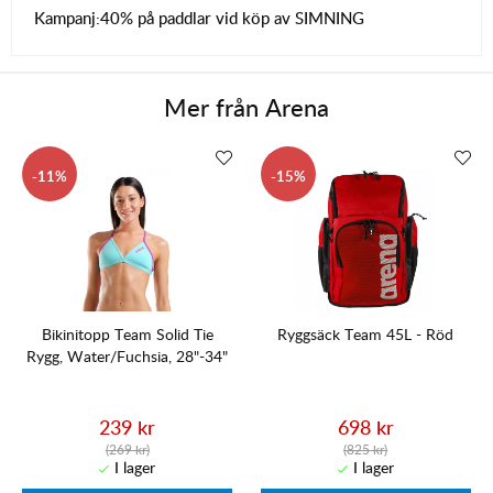
Kampanj:
40% på paddlar vid köp av SIMNING
Mer från
Arena
11
15
Bikinitopp Team Solid Tie
Ryggsäck Team 45L - Röd
Rygg, Water/Fuchsia, 28"-34"
239 kr
698 kr
(269 kr)
(825 kr)