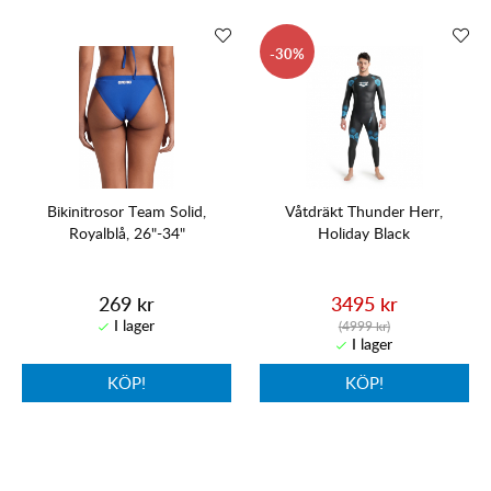
30
Bikinitrosor Team Solid,
Våtdräkt Thunder Herr,
Royalblå, 26"-34"
Holiday Black
269 kr
3495 kr
(4999 kr)
KÖP!
KÖP!