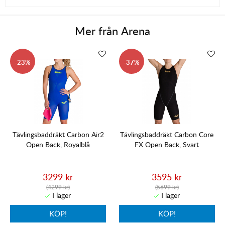
Mer från
Arena
23
37
Tävlingsbaddräkt Carbon Air2
Tävlingsbaddräkt Carbon Core
Open Back, Royalblå
FX Open Back, Svart
3299 kr
3595 kr
(4299 kr)
(5699 kr)
KÖP!
KÖP!