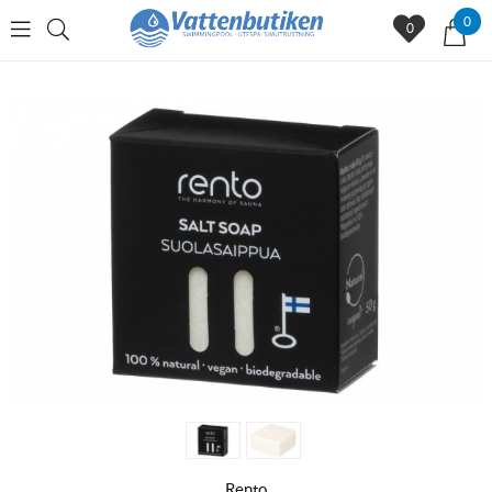
0
0
Rento