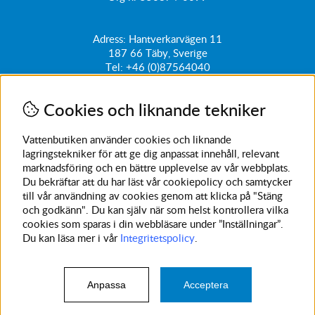
Adress: Hantverkarvägen 11
187 66
Täby, Sverige
Tel:
+46 (0)87564040
kundtjanst@vattenbutiken.se
Cookies och liknande tekniker
Få vårt nyhetsbrev
Ange din e-post nedan för att ta del av nyheter och
Vattenbutiken använder cookies och liknande
erbjudanden
lagringstekniker för att ge dig anpassat innehåll, relevant
marknadsföring och en bättre upplevelse av vår webbplats.
SKICKA
Du bekräftar att du har läst vår cookiepolicy och samtycker
till vår användning av cookies genom att klicka på "Stäng
Avanmäl nyhetsbrev
och godkänn". Du kan själv när som helst kontrollera vilka
cookies som sparas i din webbläsare under ”Inställningar”.
Du kan läsa mer i vår
Integritetspolicy
.
Anpassa
Acceptera
© 2023 Vattenbutiken. Vi använder cookies -
läs mer här
.