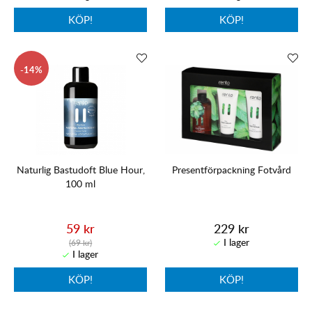
KÖP!
KÖP!
14
Naturlig Bastudoft Blue Hour,
Presentförpackning Fotvård
100 ml
59 kr
229 kr
(69 kr)
KÖP!
KÖP!