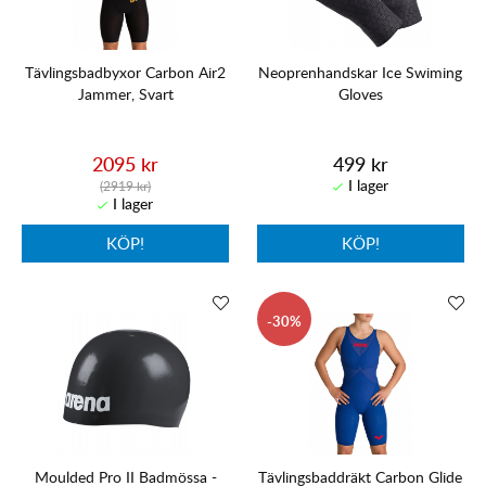
Tävlingsbadbyxor Carbon Air2
Neoprenhandskar Ice Swiming
Jammer, Svart
Gloves
2095 kr
499 kr
(2919 kr)
KÖP!
KÖP!
30
Moulded Pro II Badmössa -
Tävlingsbaddräkt Carbon Glide