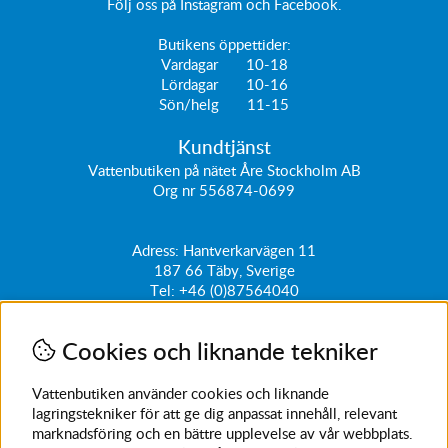
Följ oss på
Instagram
och
Facebook
.
Butikens öppettider:
Vardagar 10-18
Lördagar 10-16
Sön/helg 11-15
Kundtjänst
Vattenbutiken på nätet Åre Stockholm AB
Org nr 556874-0699
Adress: Hantverkarvägen 11
187 66
Täby, Sverige
Tel:
+46 (0)87564040
kundtjanst@vattenbutiken.se
Cookies och liknande tekniker
Få vårt nyhetsbrev
Ange din e-post nedan för att ta del av nyheter och
Vattenbutiken använder cookies och liknande
erbjudanden
lagringstekniker för att ge dig anpassat innehåll, relevant
marknadsföring och en bättre upplevelse av vår webbplats.
SKICKA