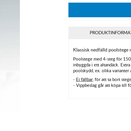
PRODUKTINFORMA
Klassisk nedfälld poolstege 
Poolstege med 4-steg för
150 
inbyggda i ett altandäck
. Extr
poolskydd, ex. olika varianter
-
Ej fällbar
, för att ta bort ste
- Vippbeslag går att köpa till f