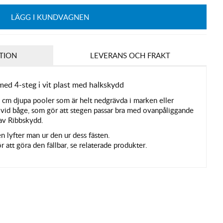
LÄGG I KUNDVAGNEN
TION
LEVERANS OCH FRAKT
med 4-steg i vit plast med halkskydd
cm djupa pooler som är helt nedgrävda i marken eller
a vid båge, som gör att stegen passar bra med ovanpåliggande
 av Ribbskydd.
gen lyfter man ur den ur dess fästen.
ör att göra den fällbar, se relaterade produkter.