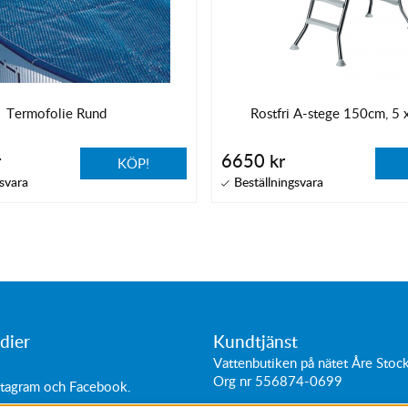
Termofolie Rund
Rostfri A-stege 150cm, 5 
r
6650 kr
KÖP!
dier
Kundtjänst
Vattenbutiken på nätet Åre Sto
Org nr 556874-0699
stagram
och
Facebook
.