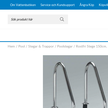
Om Vattenbutiken
Service och Kundsupport
Ångra Köp
Köpvil
Hem
/
Pool
/
Stegar & Trappor
/
Poolstegar
/
Rostfri Stege 150cm,