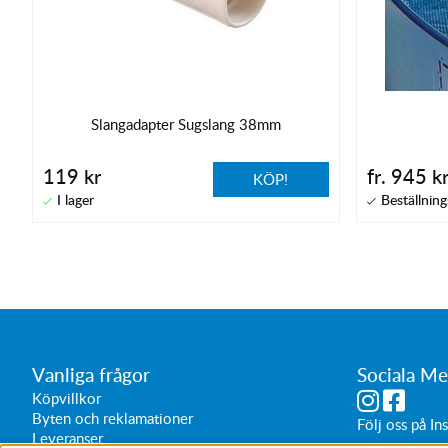
Slangadapter Sugslang 38mm
119 kr
fr. 945 k
KÖP!
Vanliga frågor
Sociala Me
Köpvillkor
Byten och reklamationer
Följ oss på
In
Leveranser