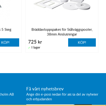
x 5 Steg
Bräddavloppspaket för Stålväggspooler,
38mm Anslutningar
725 kr
KÖP!
KÖP!
Få vårt nyhetsbrev
ckholm AB
Ange din e-post nedan för att ta del av nyheter
och erbjudanden