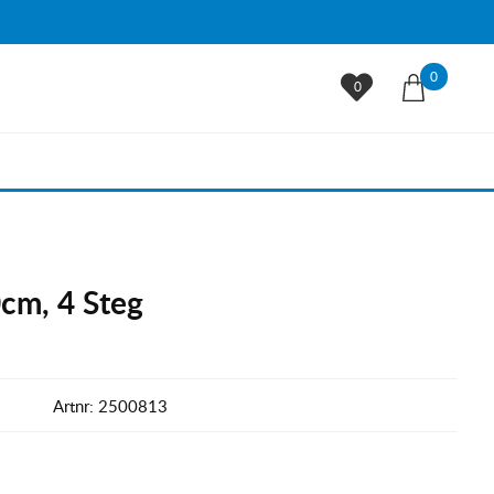
0
0
0cm, 4 Steg
Artnr:
2500813