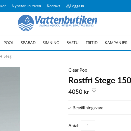
lkor
Nyheter i butiken
Kontakt
Logga in
POOL
SPABAD
SIMNING
BASTU
FRITID
KAMPANJER
 4 Steg
Clear Pool
Rostfri Stege 15
4050
kr
Antal: