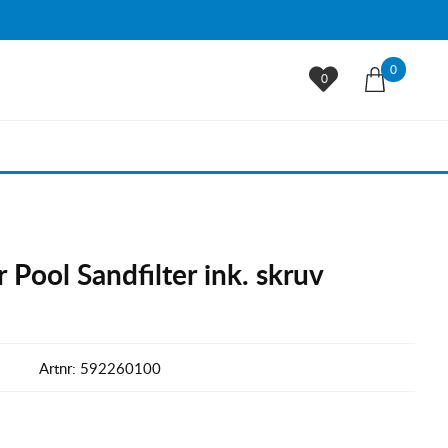
0
0
r Pool Sandfilter ink. skruv
Artnr:
592260100