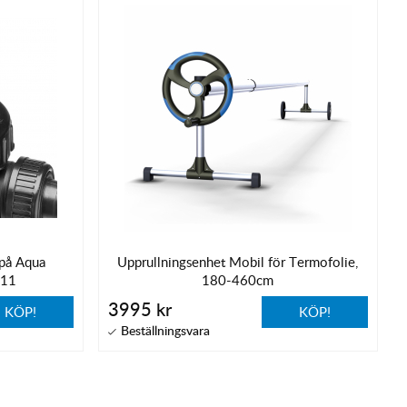
n på Aqua
Upprullningsenhet Mobil för Termofolie,
 11
180-460cm
3995 kr
KÖP!
KÖP!