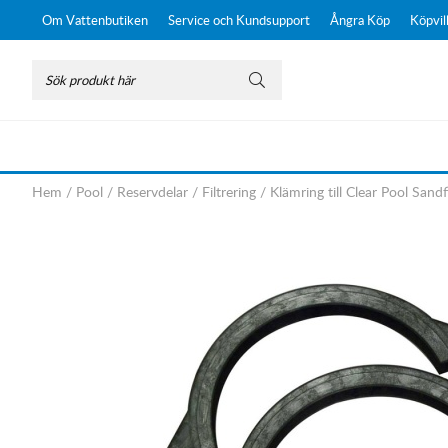
Om Vattenbutiken
Service och Kundsupport
Ångra Köp
Köpvil
Hem
/
Pool
/
Reservdelar
/
Filtrering
/
Klämring till Clear Pool Sandfi