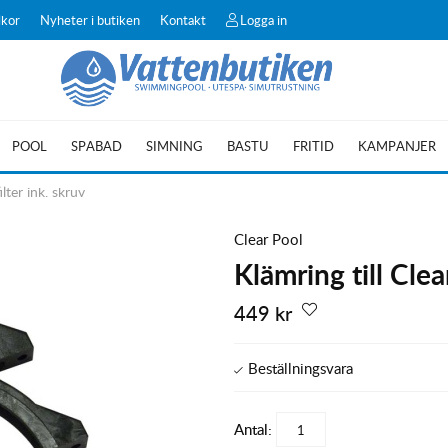
lkor
Nyheter i butiken
Kontakt
Logga in
POOL
SPABAD
SIMNING
BASTU
FRITID
KAMPANJER
lter ink. skruv
Clear Pool
Klämring till Clea
449
kr
Antal: