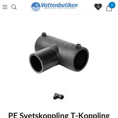
0
0
PE Svetskoppling T-Koppling