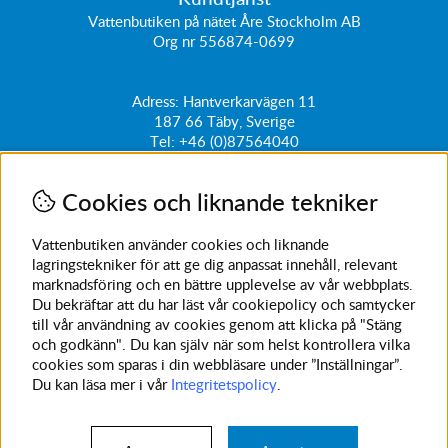
Vattenbutiken på nätet Åre Stockholm AB
Org nr 556874-0699
Adress: Hantverkarvägen 11
187 66
Täby, Sverige
Tel:
+46 (0)87564040
kundtjanst@vattenbutiken.se
Cookies och liknande tekniker
Få vårt nyhetsbrev
Ange din e-post nedan för att ta del av nyheter och
Vattenbutiken använder cookies och liknande
erbjudanden
lagringstekniker för att ge dig anpassat innehåll, relevant
marknadsföring och en bättre upplevelse av vår webbplats.
SKICKA
Du bekräftar att du har läst vår cookiepolicy och samtycker
till vår användning av cookies genom att klicka på "Stäng
Avanmäl nyhetsbrev
och godkänn". Du kan själv när som helst kontrollera vilka
cookies som sparas i din webbläsare under ”Inställningar”.
Du kan läsa mer i vår
Integritetspolicy
.