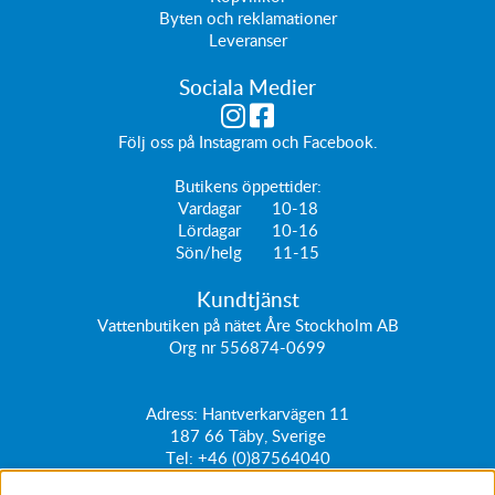
Byten och reklamationer
Leveranser
Sociala Medier
Följ oss på
Instagram
och
Facebook
.
Butikens öppettider:
Vardagar 10-18
Lördagar 10-16
Sön/helg 11-15
Kundtjänst
Vattenbutiken på nätet Åre Stockholm AB
Org nr 556874-0699
Adress: Hantverkarvägen 11
187 66
Täby, Sverige
Tel:
+46 (0)87564040
kundtjanst@vattenbutiken.se