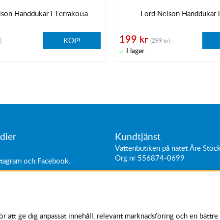
lson Handdukar i Terrakotta
Lord Nelson Handdukar i
199 kr
KÖP!
)
(299 kr)
dier
Kundtjänst
Vattenbutiken på nätet Åre Sto
Org nr 556874-0699
stagram
och
Facebook
.
ttider:
Adress: Hantverkarvägen 11
0-18
187 66
Täby, Sverige
0-16
Tel:
+46 (0)87564040
11-15
 att ge dig anpassat innehåll, relevant marknadsföring och en bättre 
kundtjanst@vattenbutiken.se