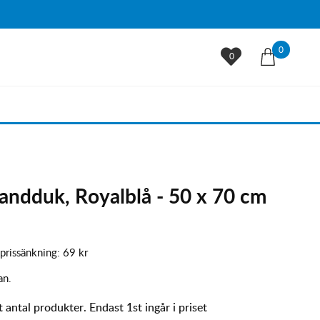
0
0
handduk, Royalblå - 50 x 70 cm
 prissänkning:
69 kr
an.
t antal produkter. Endast 1st ingår i priset