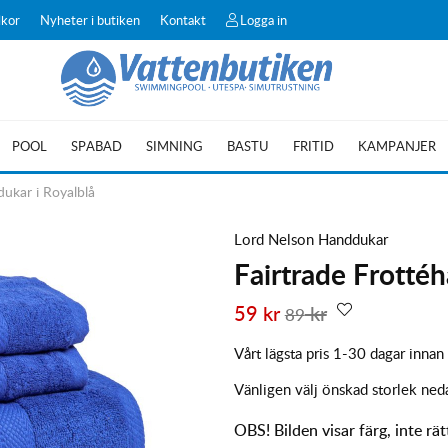
lkor
Nyheter i butiken
Kontakt
Logga in
POOL
SPABAD
SIMNING
BASTU
FRITID
KAMPANJER
ukar i Royalblå
Lord Nelson Handdukar
Fairtrade Frotté
59
kr
kr
89
Vårt lägsta pris 1-30 dagar innan
Vänligen välj önskad storlek ned
OBS! Bilden visar färg, inte rät