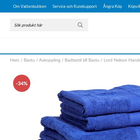
Om Vattenbutiken
Service och Kundsupport
Ångra Köp
Köpvil
Hem
/
Bastu
/
Avkoppling
/
Badtextil till Bastu
/
Lord Nelson Handd
34