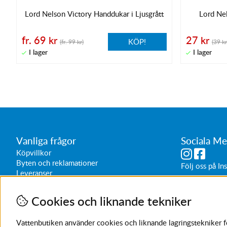
Lord Nelson Victory Handdukar i Ljusgrått
Lord Ne
fr. 69 kr
27 kr
KÖP!
(fr. 99 kr)
(39 kr
Vanliga frågor
Sociala Me
Köpvillkor
Byten och reklamationer
Följ oss på
In
Leveranser
Butikens öppe
Vardagar 1
Cookies och liknande tekniker
Lördagar 1
Sön/helg 
Vattenbutiken använder cookies och liknande lagringstekniker för