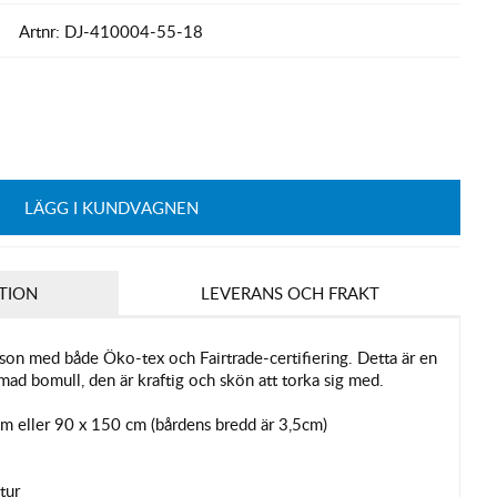
Artnr:
DJ-410004-55-18
LÄGG I KUNDVAGNEN
TION
LEVERANS OCH FRAKT
son med både Öko-tex och Fairtrade-certifiering. Detta är en
ad bomull, den är kraftig och skön att torka sig med.
cm eller 90 x 150 cm (bårdens bredd är 3,5cm)
tur