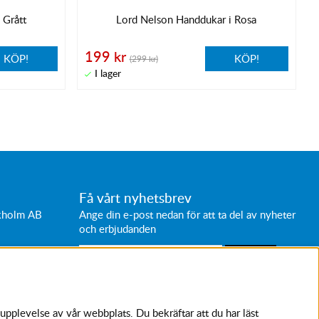
 Grått
Lord Nelson Handdukar i Rosa
199 kr
KÖP!
KÖP!
(299 kr)
Få vårt nyhetsbrev
ckholm AB
Ange din e-post nedan för att ta del av nyheter
och erbjudanden
SKICKA
Avanmäl nyhetsbrev
upplevelse av vår webbplats. Du bekräftar att du har läst