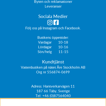
Byten och reklamationer
Leveranser
Sociala Medier
Följ oss på
Instagram
och
Facebook
.
Butikens öppettider:
Vardagar 10-18
Lördagar 10-16
Sön/helg 11-15
Kundtjänst
Vattenbutiken på nätet Åre Stockholm AB
Org nr 556874-0699
Adress: Hantverkarvägen 11
187 66
Täby, Sverige
Tel:
+46 (0)87564040
kundtjanst@vattenbutiken.se