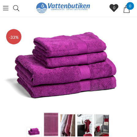
0
0
33