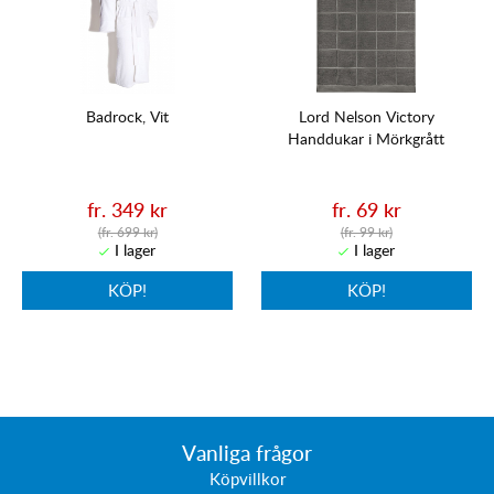
Badrock, Vit
Lord Nelson Victory
Handdukar i Mörkgrått
fr. 349 kr
fr. 69 kr
(fr. 699 kr)
(fr. 99 kr)
KÖP!
KÖP!
Vanliga frågor
Köpvillkor