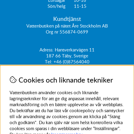
Sön/helg 11-15
Kundtjänst
Vattenbutiken på nätet Åre Stockholm AB
Org nr 556874-0699
Adress: Hantverkarvägen 11
187 66
Täby, Sverige
Tel:
+46 (0)87564040
kundtjanst@vattenbutiken.se
Cookies och liknande tekniker
Få vårt nyhetsbrev
Ange din e-post nedan för att ta del av nyheter och
Vattenbutiken använder cookies och liknande
erbjudanden
lagringstekniker för att ge dig anpassat innehåll, relevant
marknadsföring och en bättre upplevelse av vår webbplats.
SKICKA
Du bekräftar att du har läst vår cookiepolicy och samtycker
till vår användning av cookies genom att klicka på "Stäng
Avanmäl nyhetsbrev
och godkänn". Du kan själv när som helst kontrollera vilka
cookies som sparas i din webbläsare under ”Inställningar”.