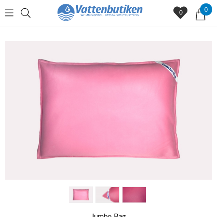
0
0
Jumbo Bag