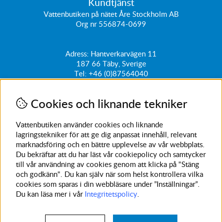
Kundtjänst
Vattenbutiken på nätet Åre Stockholm AB
Org nr 556874-0699
Adress: Hantverkarvägen 11
187 66
Täby, Sverige
Tel:
+46 (0)87564040
kundtjanst@vattenbutiken.se
Cookies och liknande tekniker
Få vårt nyhetsbrev
Ange din e-post nedan för att ta del av nyheter och
Vattenbutiken använder cookies och liknande
erbjudanden
lagringstekniker för att ge dig anpassat innehåll, relevant
marknadsföring och en bättre upplevelse av vår webbplats.
SKICKA
Du bekräftar att du har läst vår cookiepolicy och samtycker
till vår användning av cookies genom att klicka på "Stäng
Avanmäl nyhetsbrev
och godkänn". Du kan själv när som helst kontrollera vilka
cookies som sparas i din webbläsare under ”Inställningar”.
Du kan läsa mer i vår
Integritetspolicy
.