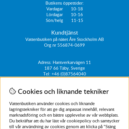
Butikens öppettider:
Vardagar 10-18
Lördagar 10-16
Sön/helg 11-15
Kundtjänst
Vattenbutiken på nätet Åre Stockholm AB
Org nr 556874-0699
Adress: Hantverkarvägen 11
187 66
Täby, Sverige
Tel:
+46 (0)87564040
kundtjanst@vattenbutiken.se
Cookies och liknande tekniker
Få vårt nyhetsbrev
Ange din e-post nedan för att ta del av nyheter och
Vattenbutiken använder cookies och liknande
erbjudanden
lagringstekniker för att ge dig anpassat innehåll, relevant
marknadsföring och en bättre upplevelse av vår webbplats.
SKICKA
Du bekräftar att du har läst vår cookiepolicy och samtycker
till vår användning av cookies genom att klicka på "Stäng