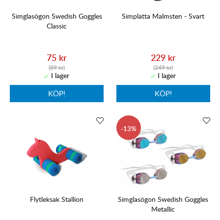
Simglasögon Swedish Goggles
Simplatta Malmsten - Svart
Classic
75 kr
229 kr
(89 kr)
(249 kr)
KÖP!
KÖP!
13
Flytleksak Stallion
Simglasögon Swedish Goggles
Metallic