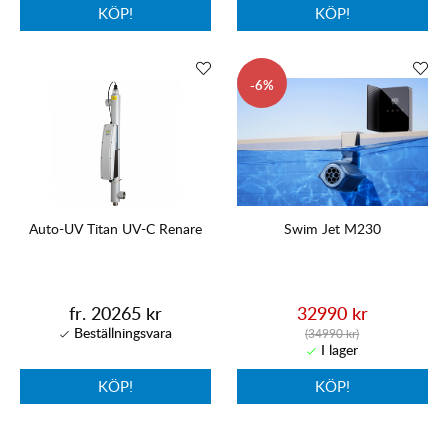
KÖP!
KÖP!
6
Auto-UV Titan UV-C Renare
Swim Jet M230
fr. 20265 kr
32990 kr
(34990 kr)
KÖP!
KÖP!