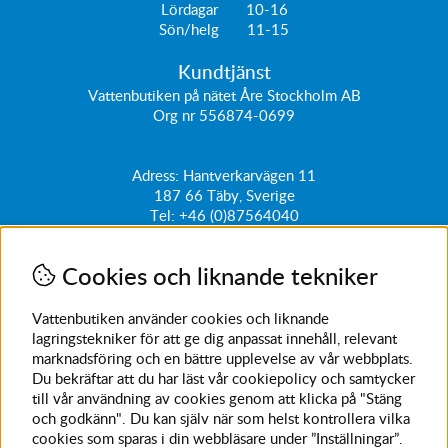
Lördagar 10-16
Sön/helg 11-15
Kundtjänst
Vattenbutiken på nätet Åre Stockholm AB
Org nr 556874-0699
Adress: Hantverkarvägen 11
187 66
Täby, Sverige
Tel:
+46 (0)87564040
kundtjanst@vattenbutiken.se
Cookies och liknande tekniker
Få vårt nyhetsbrev
Ange din e-post nedan för att ta del av nyheter och
Vattenbutiken använder cookies och liknande
erbjudanden
lagringstekniker för att ge dig anpassat innehåll, relevant
marknadsföring och en bättre upplevelse av vår webbplats.
SKICKA
Du bekräftar att du har läst vår cookiepolicy och samtycker
till vår användning av cookies genom att klicka på "Stäng
Avanmäl nyhetsbrev
och godkänn". Du kan själv när som helst kontrollera vilka
cookies som sparas i din webbläsare under ”Inställningar”.