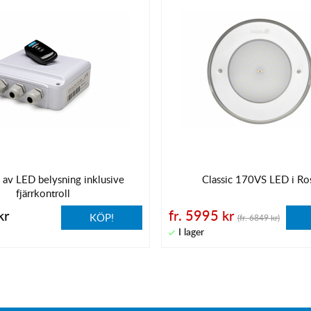
 av LED belysning inklusive
Classic 170VS LED i Ros
fjärrkontroll
kr
fr. 5995 kr
KÖP!
(fr. 6849 kr)