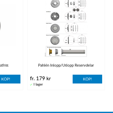
tfritt
Pahlén Inlopp/Utlopp Reservdelar
fr. 179 kr
KÖP!
KÖP!