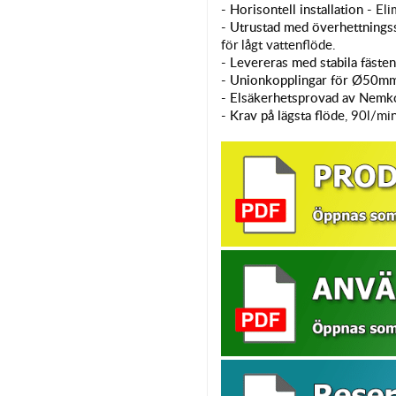
- Horisontell installation -
Elim
- Utrustad med överhettnings
för lågt vattenflöde.
- Levereras med stabila fäste
- Unionkopplingar för Ø50mm 
- Elsäkerhetsprovad av Nemk
-
Krav på lägsta flöde
, 90l/mi