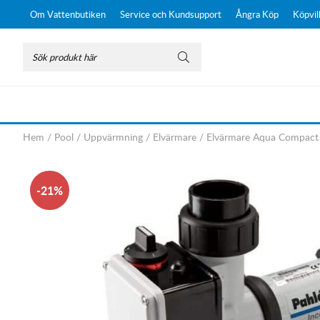
Om Vattenbutiken
Service och Kundsupport
Ångra Köp
Köpvil
Hem
/
Pool
/
Uppvärmning
/
Elvärmare
/
Elvärmare Aqua Compact
21