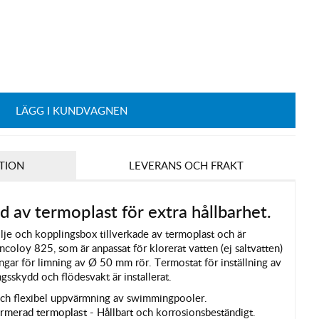
LÄGG I KUNDVAGNEN
TION
LEVERANS OCH FRAKT
d av termoplast för extra hållbarhet.
lje och kopplingsbox tillverkade av termoplast och är
ncoloy 825, som är anpassat för klorerat vatten (ej saltvatten)
gar för limning av Ø 50 mm rör. Termostat för inställning av
sskydd och flödesvakt är installerat.
ch flexibel uppvärmning av swimmingpooler.
 armerad termoplast -
Hållbart och korrosionsbeständigt.