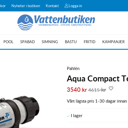
lkor
Nyheter i butiken
Kontakt
Logga in
POOL
SPABAD
SIMNING
BASTU
FRITID
KAMPANJER
Pahlén
Aqua Compact T
3540
kr
kr
4615
Vårt lägsta pris 1-30 dagar innan