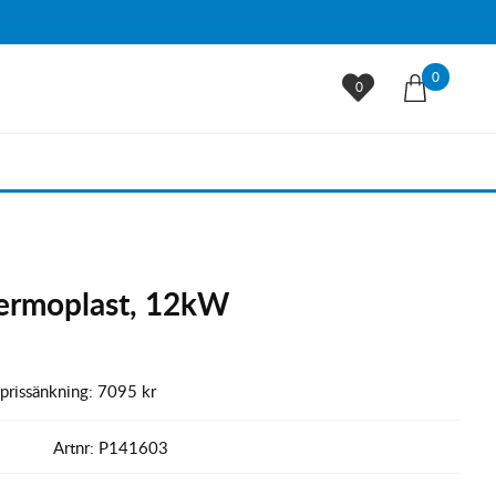
0
0
ermoplast, 12kW
 prissänkning:
7095 kr
Artnr:
P141603