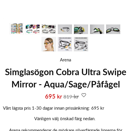
Arena
Simglasögon Cobra Ultra Swipe
Mirror - Aqua/Sage/Påfågel
695
kr
kr
819
Vårt lägsta pris 1-30 dagar innan prissänkning:
695 kr
Vänligen välj önskad färg nedan.
Arena rekommenderar de mörkare silverfärgade linserna för