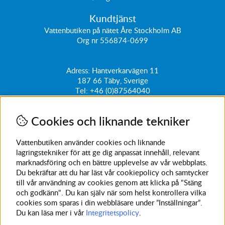
Kundtjänst
Vattenbutiken på nätet Åre Stockholm AB
Org nr 556874-0699
Adress: Hantverkarvägen 11
187 66
Täby, Sverige
Tel:
+46 (0)87564040
kundtjanst@vattenbutiken.se
Cookies och liknande tekniker
Få vårt nyhetsbrev
Ange din e-post nedan för att ta del av nyheter och
Vattenbutiken använder cookies och liknande
erbjudanden
lagringstekniker för att ge dig anpassat innehåll, relevant
marknadsföring och en bättre upplevelse av vår webbplats.
SKICKA
Du bekräftar att du har läst vår cookiepolicy och samtycker
till vår användning av cookies genom att klicka på "Stäng
Avanmäl nyhetsbrev
och godkänn". Du kan själv när som helst kontrollera vilka
cookies som sparas i din webbläsare under ”Inställningar”.
Du kan läsa mer i vår
Integritetspolicy
.