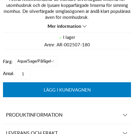
utomhusbruk och de ljusare kopparfärgade linserna för simning
inomhus. De silverfärgade simglasögonen är ändå klart populärast
även för inomhusbruk.
Mer information
Artnr:
AR-002507-180
Färg:
Antal:
LÄGG I KUNDVAGNEN
PRODUKTINFORMATION
LEVERANS OCH FRAKT