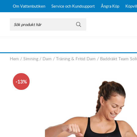
Om Vattenbutiken
Service och Kundsupport
Ångra Köp
Köpvil
Hem
/
Simning
/
Dam
/
Träning & Fritid Dam
/
Baddräkt Team Soli
13