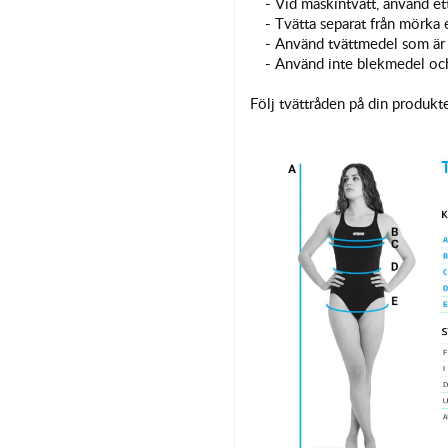
- Vid maskintvätt, använd et
- Tvätta separat från mörka 
- Använd tvättmedel som är 
- Använd inte blekmedel och
Följ tvättråden på din produkte