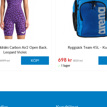
ddräkt Carbon Air2 Open Back,
Ryggsäck Team 45L - Ku
Leopard Violet
698 kr
KÖP!
4499 kr)
(825 kr)
dier
Kundtjänst