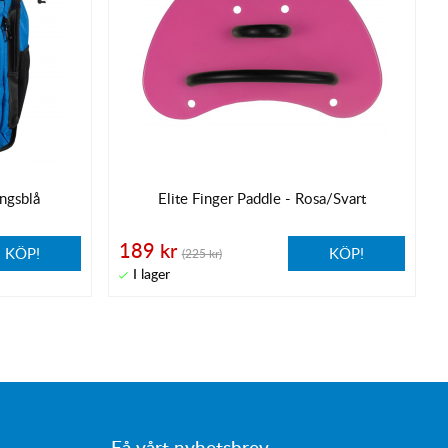
ngsblå
Elite Finger Paddle - Rosa/Svart
189 kr
KÖP!
KÖP!
(225 kr)
Få vårt nyhetsbrev