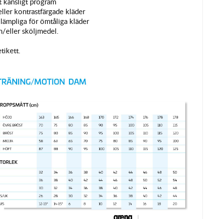
t känsligt program
eller kontrastfärgade kläder
lämpliga för ömtåliga kläder
/eller sköljmedel.
tikett.