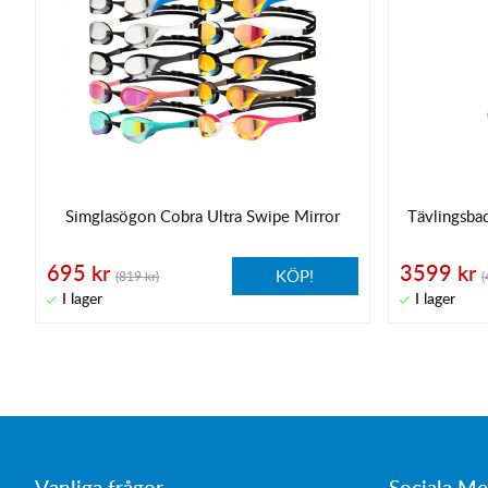
Simglasögon Cobra Ultra Swipe Mirror
Tävlingsba
695 kr
3599 kr
KÖP!
(819 kr)
(
Vanliga frågor
Sociala Me