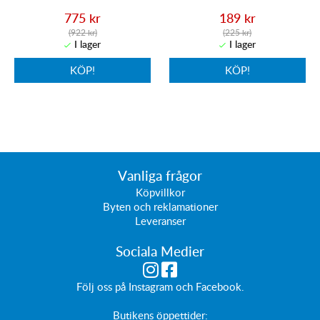
775 kr
189 kr
(922 kr)
(225 kr)
KÖP!
KÖP!
Vanliga frågor
Köpvillkor
Byten och reklamationer
Leveranser
Sociala Medier
Följ oss på
Instagram
och
Facebook
.
Butikens öppettider: