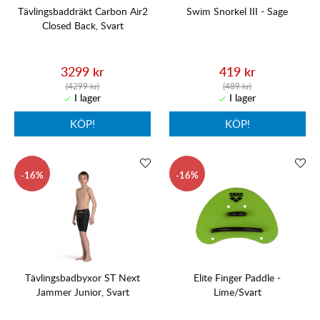
Tävlingsbaddräkt Carbon Air2
Swim Snorkel III - Sage
Closed Back, Svart
3299 kr
419 kr
(4299 kr)
(489 kr)
KÖP!
KÖP!
16
16
Tävlingsbadbyxor ST Next
Elite Finger Paddle -
Jammer Junior, Svart
Lime/Svart