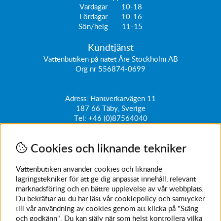
Vardagar 10-18
Lördagar 10-16
Sön/helg 11-15
Kundtjänst
Vattenbutiken på nätet Åre Stockholm AB
Org nr 556874-0699
Adress: Hantverkarvägen 11
187 66
Täby, Sverige
Tel:
+46 (0)87564040
kundtjanst@vattenbutiken.se
Cookies och liknande tekniker
Få vårt nyhetsbrev
Ange din e-post nedan för att ta del av nyheter och
Vattenbutiken använder cookies och liknande
erbjudanden
lagringstekniker för att ge dig anpassat innehåll, relevant
marknadsföring och en bättre upplevelse av vår webbplats.
SKICKA
Du bekräftar att du har läst vår cookiepolicy och samtycker
till vår användning av cookies genom att klicka på "Stäng
Avanmäl nyhetsbrev
och godkänn". Du kan själv när som helst kontrollera vilka