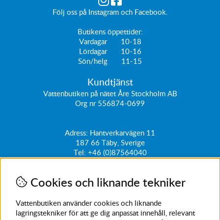
Följ oss på
Instagram
och
Facebook
.
Butikens öppettider:
Vardagar 10-18
Lördagar 10-16
Sön/helg 11-15
Kundtjänst
Vattenbutiken på nätet Åre Stockholm AB
Org nr 556874-0699
Adress: Hantverkarvägen 11
187 66
Täby, Sverige
Tel:
+46 (0)87564040
kundtjanst@vattenbutiken.se
Cookies och liknande tekniker
Få vårt nyhetsbrev
Ange din e-post nedan för att ta del av nyheter och
Vattenbutiken använder cookies och liknande
erbjudanden
lagringstekniker för att ge dig anpassat innehåll, relevant