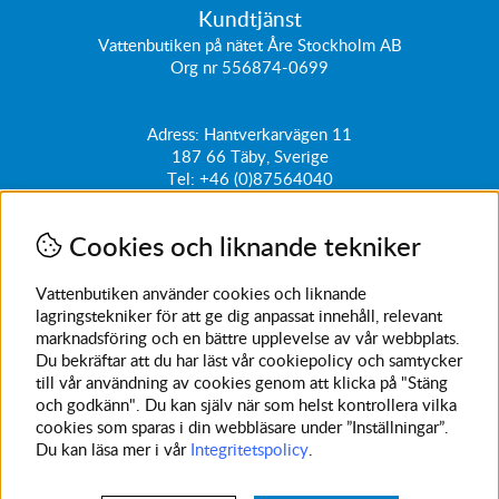
Kundtjänst
Vattenbutiken på nätet Åre Stockholm AB
Org nr 556874-0699
Adress: Hantverkarvägen 11
187 66
Täby, Sverige
Tel:
+46 (0)87564040
kundtjanst@vattenbutiken.se
Cookies och liknande tekniker
Få vårt nyhetsbrev
Ange din e-post nedan för att ta del av nyheter och
Vattenbutiken använder cookies och liknande
erbjudanden
lagringstekniker för att ge dig anpassat innehåll, relevant
marknadsföring och en bättre upplevelse av vår webbplats.
SKICKA
Du bekräftar att du har läst vår cookiepolicy och samtycker
till vår användning av cookies genom att klicka på "Stäng
Avanmäl nyhetsbrev
och godkänn". Du kan själv när som helst kontrollera vilka
cookies som sparas i din webbläsare under ”Inställningar”.
Du kan läsa mer i vår
Integritetspolicy
.