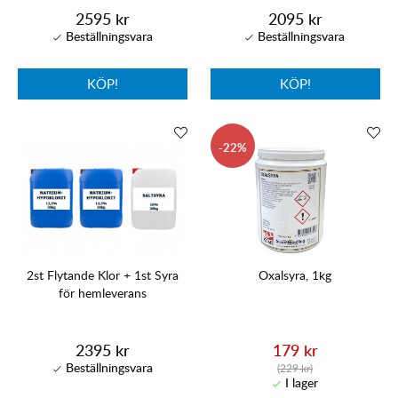
2595 kr
2095 kr
KÖP!
KÖP!
22
2st Flytande Klor + 1st Syra
Oxalsyra, 1kg
för hemleverans
2395 kr
179 kr
(229 kr)