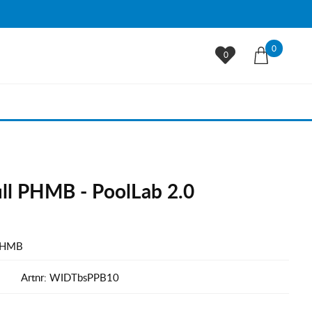
0
0
fill PHMB - PoolLab 2.0
 PHMB
Artnr:
WIDTbsPPB10