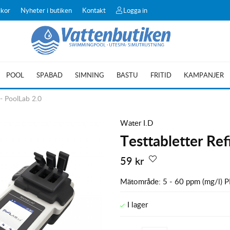
lkor
Nyheter i butiken
Kontakt
Logga in
POOL
SPABAD
SIMNING
BASTU
FRITID
KAMPANJER
 - PoolLab 2.0
Water I.D
Testtabletter Re
59
kr
Mätområde: 5 - 60 ppm (mg/l)