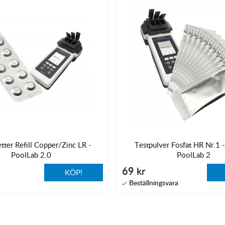
etter Refill Copper/Zinc LR -
Testpulver Fosfat HR Nr.1 -
PoolLab 2.0
PoolLab 2
69 kr
KÖP!