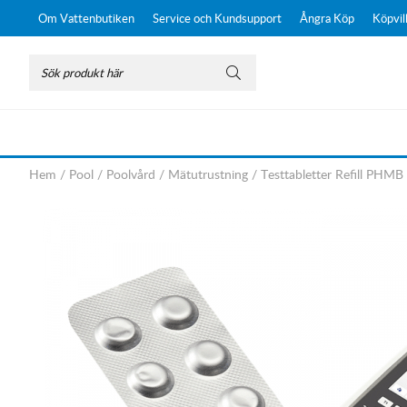
Om Vattenbutiken
Service och Kundsupport
Ångra Köp
Köpvil
Hem
/
Pool
/
Poolvård
/
Mätutrustning
/
Testtabletter Refill PHMB