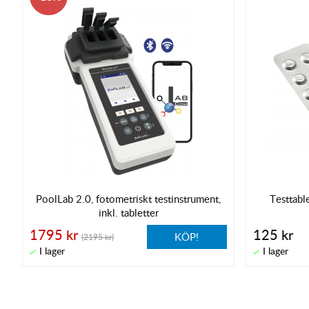
PoolLab 2.0, fotometriskt testinstrument,
Testtabl
inkl. tabletter
1795 kr
125 kr
KÖP!
(2195 kr)