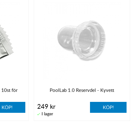
 10st för
PoolLab 1.0 Reservdel - Kyvett
249 kr
KÖP!
KÖP!