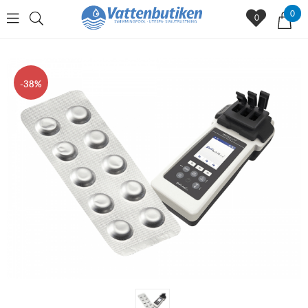
0
0
38