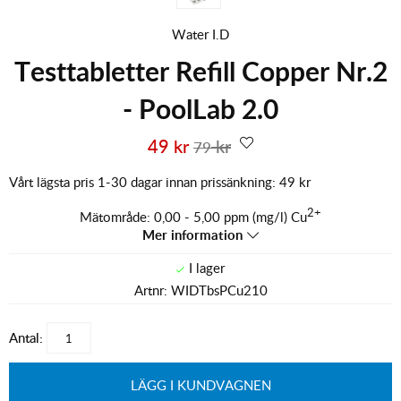
Water I.D
Testtabletter Refill Copper Nr.2
- PoolLab 2.0
49
kr
kr
79
Vårt lägsta pris 1-30 dagar innan prissänkning:
49 kr
2+
Mätområde: 0,00 - 5,00 ppm (mg/l) Cu
Mer information
Artnr:
WIDTbsPCu210
Antal:
LÄGG I KUNDVAGNEN