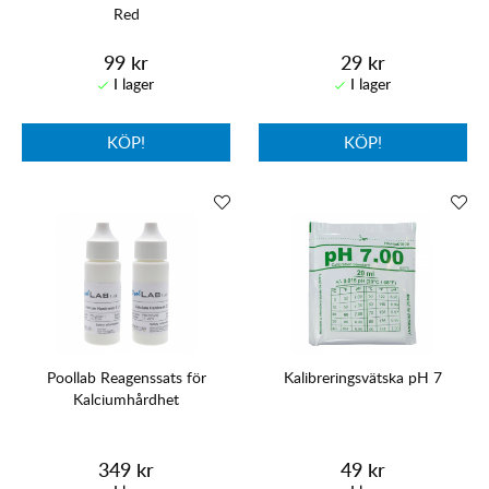
Red
99 kr
29 kr
KÖP!
KÖP!
Poollab Reagenssats för
Kalibreringsvätska pH 7
Kalciumhårdhet
349 kr
49 kr