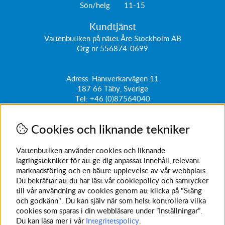
Sön/helg 11-15
Kundtjänst
Vattenbutiken på nätet Åre Stockholm AB
Org nr 556874-0699
Adress: Hantverkarvägen 11
187 66
Täby, Sverige
Tel:
+46 (0)87564040
kundtjanst@vattenbutiken.se
Cookies och liknande tekniker
Få vårt nyhetsbrev
Ange din e-post nedan för att ta del av nyheter och
Vattenbutiken använder cookies och liknande
erbjudanden
lagringstekniker för att ge dig anpassat innehåll, relevant
marknadsföring och en bättre upplevelse av vår webbplats.
SKICKA
Du bekräftar att du har läst vår cookiepolicy och samtycker
till vår användning av cookies genom att klicka på "Stäng
Avanmäl nyhetsbrev
och godkänn". Du kan själv när som helst kontrollera vilka
cookies som sparas i din webbläsare under ”Inställningar”.
Du kan läsa mer i vår
Integritetspolicy
.